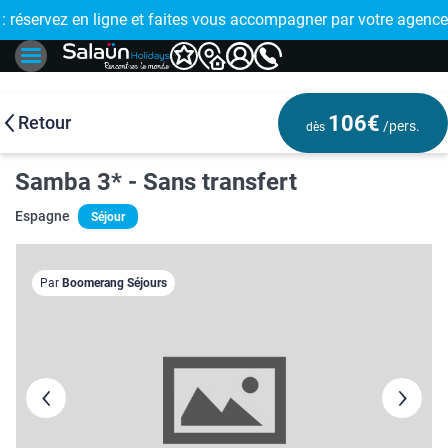
E !
réservez en ligne et faites vous accompagner par votre agence
🤩 PAIEMENT
106€
Retour
/pers.
dès
Samba 3* - Sans transfert
Espagne
Séjour
Par
Boomerang Séjours