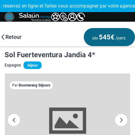
E !
réservez en ligne et faites vous accompagner par votre agence
🤩 PAIEMENT
545€
Retour
/pers.
dès
Sol Fuerteventura Jandia 4*
Espagne
Séjour
Par
Boomerang Séjours