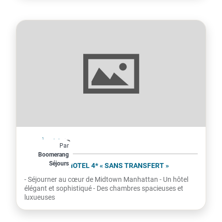
États-Unis
À partir de
Par
972€
Boomerang
Séjours
par personne
SAN CARLOS HOTEL 4* « SANS TRANSFERT »
- Séjourner au cœur de Midtown Manhattan - Un hôtel
élégant et sophistiqué - Des chambres spacieuses et
luxueuses