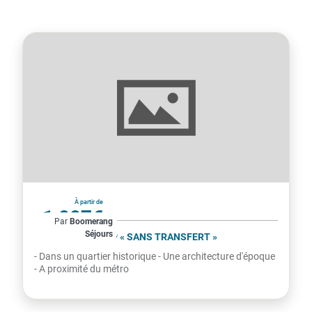
États-Unis
À partir de
1 007€
Par
Boomerang
Séjours
par personne
THE FREDERICK 4* « SANS TRANSFERT »
- Dans un quartier historique - Une architecture d'époque
- A proximité du métro