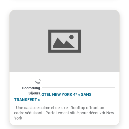
États-Unis
À partir de
Par
988€
Boomerang
Séjours
par personne
SANCTUARY HOTEL NEW YORK 4* « SANS
TRANSFERT »
- Une oasis de calme et de luxe - Rooftop offrant un
cadre séduisant - Parfaitement situé pour découvrir New
York