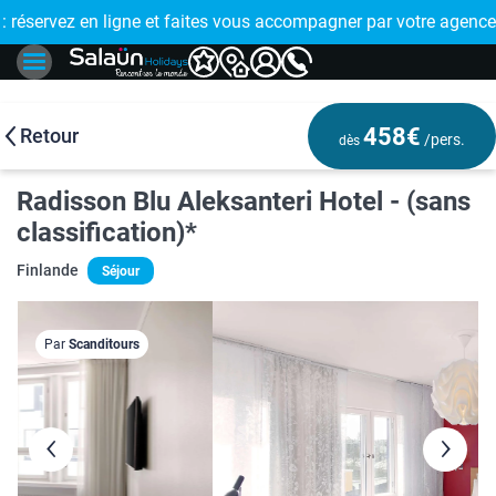
E !
réservez en ligne et faites vous accompagner par votre agence
🤩 PAIEMENT
458€
Retour
/pers.
dès
Radisson Blu Aleksanteri Hotel - (sans
classification)*
Finlande
Séjour
Par
Scanditours