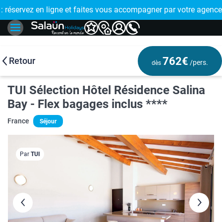
E !
réservez en ligne et faites vous accompagner par votre agence
🤩 PAIEMENT
762€
Retour
/pers.
dès
TUI Sélection Hôtel Résidence Salina
Bay - Flex bagages inclus ****
France
Séjour
Par
TUI