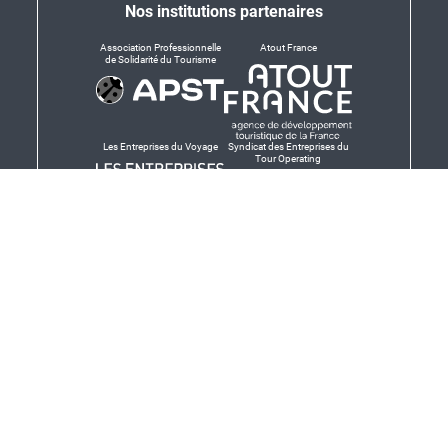
Nos institutions partenaires
Association Professionnelle
Atout France
de Solidarité du Tourisme
Les Entreprises du Voyage
Syndicat des Entreprises du
Tour Operating
Dirigeants responsables
Produit en Bretagne,
Finistère-Bretagne
promotion des produits
bretons et services bretons
© Salaün Holidays 2026 - Tous droits réservés