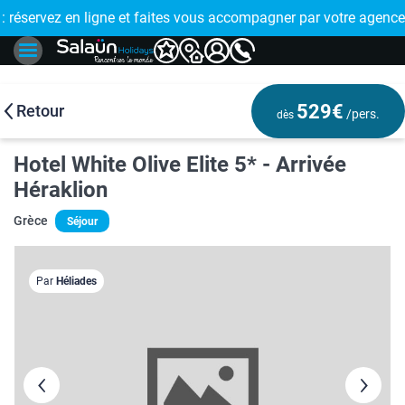
E !
réservez en ligne et faites vous accompagner par votre agence
🤩 PAIEMENT
529€
Retour
/pers.
dès
Hotel White Olive Elite 5* - Arrivée
Héraklion
Grèce
Séjour
Par
Héliades