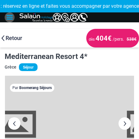
E !
réservez en ligne et faites vous accompagner par votre agence
🤩 PAIEMENT
404€
Retour
/pers.
538€
dès
Mediterranean Resort 4*
Grèce
Séjour
Par
Boomerang Séjours