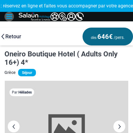
E !
réservez en ligne et faites vous accompagner par votre agence
🤩 PAIEMENT
646€
Retour
/pers.
dès
Oneiro Boutique Hotel ( Adults Only
16+) 4*
Grèce
Séjour
Par
Héliades