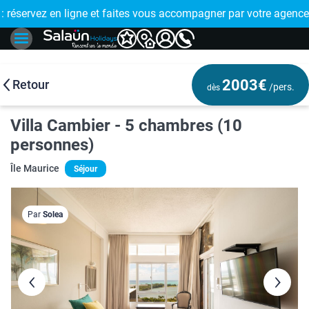
E !
réservez en ligne et faites vous accompagner par votre agence
🤩 PAIEMENT
2003€
Retour
/pers.
dès
Villa Cambier - 5 chambres (10
personnes)
Île Maurice
Séjour
Par
Solea