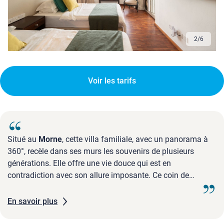
2
/
6
Voir les tarifs
Situé au
Morne
, cette villa familiale, avec un panorama à
360°, recèle dans ses murs les souvenirs de plusieurs
générations. Elle offre une vie douce qui est en
contradiction avec son allure imposante. Ce coin de
paradis haut perché invite à se ressourcer mais aussi à
l'exploration. A 53 km de l'aéroport (1h15).
En savoir plus