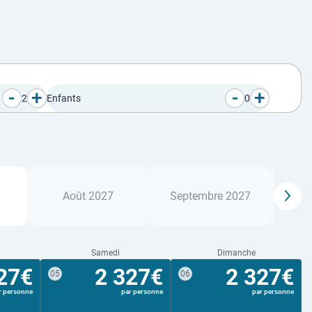
-
+
-
+
2
Enfants
0
Août 2027
Septembre 2027
Oc
Samedi
Dimanche
27€
2 327€
2 327€
05
06
r personne
par personne
par personne