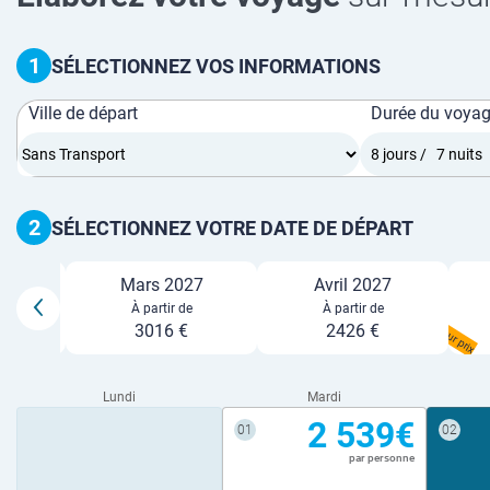
1
SÉLECTIONNEZ VOS INFORMATIONS
Ville de départ
Durée du voya
2
SÉLECTIONNEZ VOTRE DATE DE DÉPART
027
Mars 2027
Avril 2027
e
À partir de
À partir de
Meilleur prix
3016 €
2426 €
Lundi
Mardi
2 539€
01
02
par personne