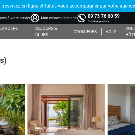
réservez en ligne et faites vous accompagner par votre agence
09 73 76 60 59
ces à votre service
Mon espace personnel
Coût d'un appel local
Z VOTRE
SÉJOURS &
VOLS
CROISIÈRES
VOLS
CLUBS
HÔT
s)