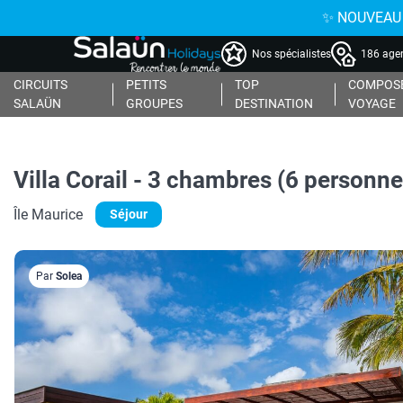
✨ NOUVEAU : 
Nos spécialistes
186 agen
CIRCUITS
PETITS
TOP
COMPOSE
SALAÜN
GROUPES
DESTINATION
VOYAGE
Villa Corail - 3 chambres (6 personne
Île Maurice
Séjour
Par
Solea