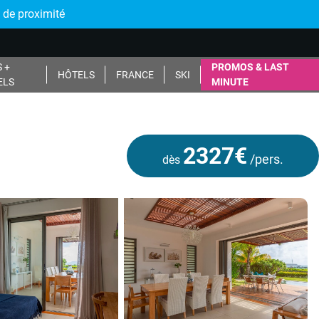
 de proximité
 +
PROMOS & LAST
HÔTELS
FRANCE
SKI
ELS
MINUTE
2327€
/pers.
dès