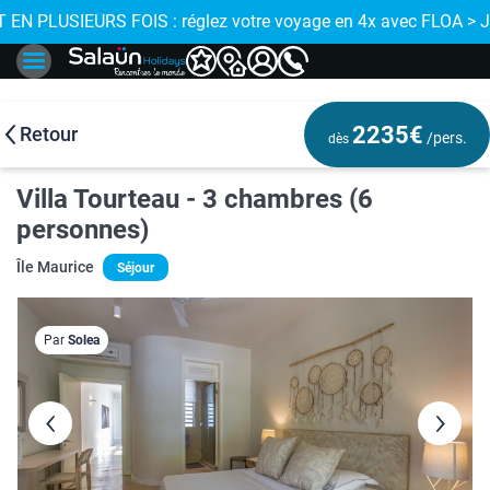
tre voyage en 4x avec FLOA > J'EN PROFITE
💣 LES BONS PLANS : jusqu'à -175€ 
2235€
Retour
/pers.
dès
Villa Tourteau - 3 chambres (6
personnes)
Île Maurice
Séjour
Par
Solea