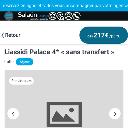
E !
réservez en ligne et faites vous accompagner par votre agence
🤩 PAIEMENT
217€
Retour
/pers.
dès
Liassidi Palace 4* « sans transfert »
Italie
Séjour
Par
Jet tours