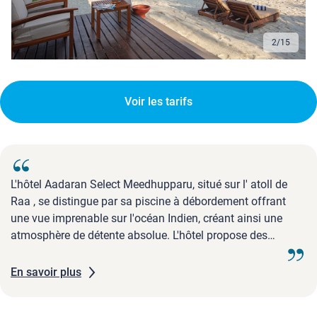
2
/
15
Voir les tarifs
L'hôtel Aadaran Select Meedhupparu, situé sur l' atoll de
Raa , se distingue par sa piscine à débordement offrant
une vue imprenable sur l'océan Indien, créant ainsi une
atmosphère de détente absolue. L'hôtel propose des
excursions de plongée exceptionnelles pour explorer les
récifs coralliens colorés et admirer la vie marine des
En savoir plus
Maldives. Les ...