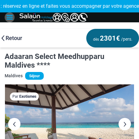
E !
réservez en ligne et faites vous accompagner par votre agence
🤩 PAIEMENT
2301€
Retour
/pers.
dès
Adaaran Select Meedhupparu
Maldives ****
Maldives
Séjour
Par
Exotismes