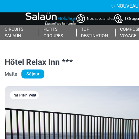
✨ NOUVEAU : 
Nos spécialistes
186 agen
CIRCUITS
PETITS
TOP
COMPOSE
SALAÜN
GROUPES
DESTINATION
VOYAGE
Hôtel Relax Inn ***
Malte
Séjour
Par
Plein Vent