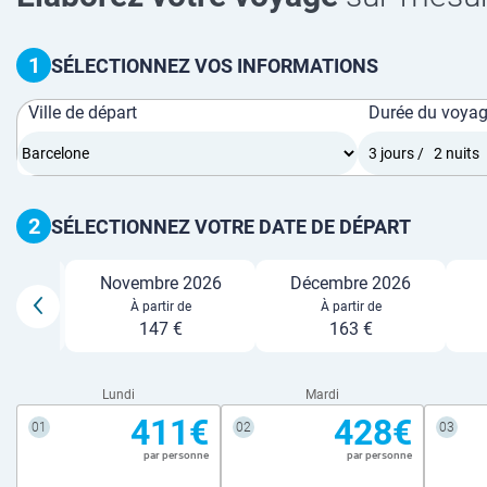
1
SÉLECTIONNEZ VOS INFORMATIONS
Ville de départ
Durée du voya
2
SÉLECTIONNEZ VOTRE DATE DE DÉPART
Novembre 2026
Décembre 2026
026
À partir de
À partir de
147 €
163 €
Lundi
Mardi
411€
428€
01
02
03
par personne
par personne