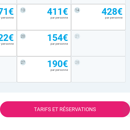
71€
411€
428€
13
14
r personne
par personne
par personne
22€
154€
20
21
r personne
par personne
190€
27
28
par personne
TARIFS ET RÉSERVATIONS