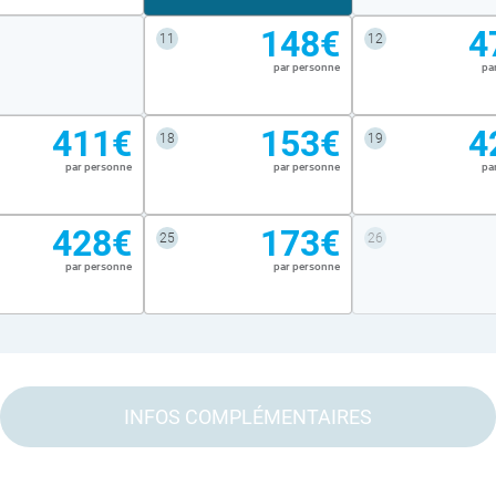
148€
4
11
12
par personne
pa
411€
153€
4
18
19
par personne
par personne
pa
428€
173€
25
26
par personne
par personne
INFOS COMPLÉMENTAIRES