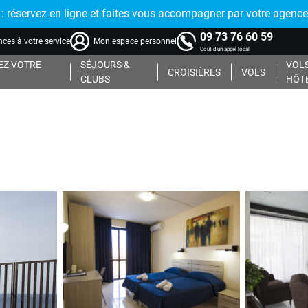
réservez en ligne et faites vous accompagner par votre agence
09 73 76 60 59
ces à votre service
Mon espace personnel
Coût d'un appel local
Z VOTRE
SÉJOURS &
VOLS
CROISIÈRES
VOLS
CLUBS
HÔT