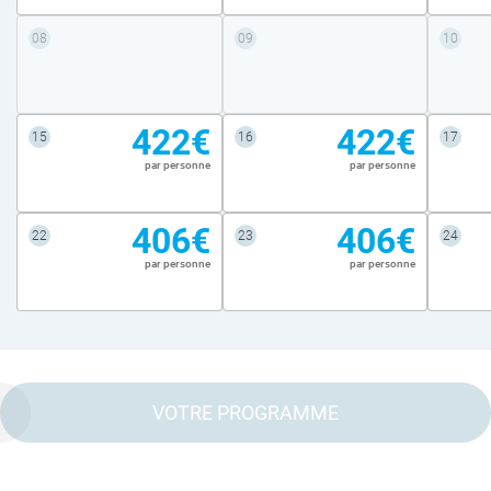
08
09
10
422€
422€
15
16
17
par personne
par personne
406€
406€
22
23
24
par personne
par personne
VOTRE PROGRAMME