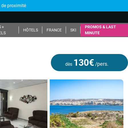
 de proximité
 +
PROMOS & LAST
HÔTELS
FRANCE
SKI
ELS
MINUTE
130€
/pers.
dès