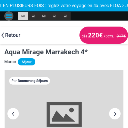
 de proximité
 EN PLUSIEURS FOIS : réglez votre voyage en 4x avec FLOA > 
220€
Retour
/pers.
317€
dès
Aqua Mirage Marrakech 4*
Maroc
Séjour
Par
Boomerang Séjours