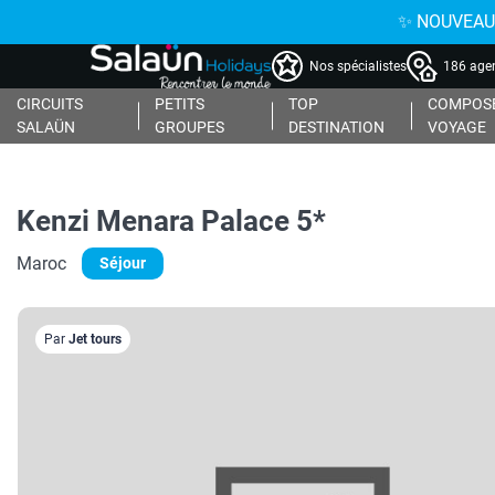
✨ NOUVEAU : 
Nos spécialistes
186 agen
CIRCUITS
PETITS
TOP
COMPOSE
SALAÜN
GROUPES
DESTINATION
VOYAGE
Kenzi Menara Palace 5*
Maroc
Séjour
Par
Jet tours