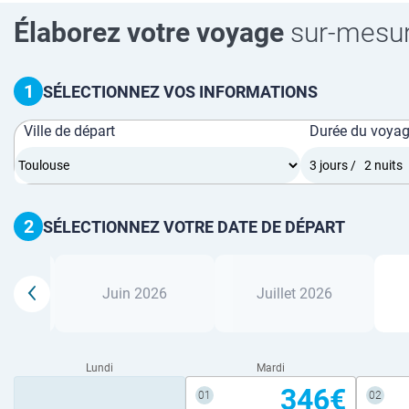
Élaborez votre voyage
sur-mesu
1
SÉLECTIONNEZ VOS INFORMATIONS
Ville de départ
Durée du voya
2
SÉLECTIONNEZ VOTRE DATE DE DÉPART
6
Juin 2026
Juillet 2026
Lundi
Mardi
346€
01
02