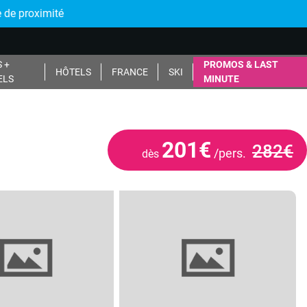
 de proximité
 +
PROMOS & LAST
HÔTELS
FRANCE
SKI
ELS
MINUTE
201€
282€
/pers.
dès