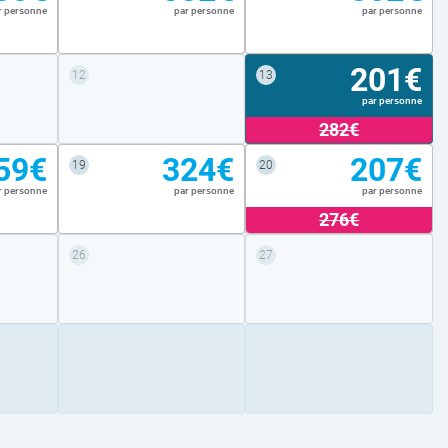
r personne
par personne
par personne
201€
12
13
par personne
282€
59€
324€
207€
19
20
r personne
par personne
par personne
276€
26
27