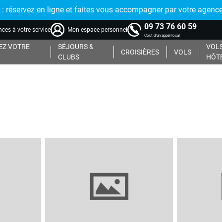
réservez en ligne et faites vous accompagner par votre agence
09 73 76 60 59
ces à votre service
Mon espace personnel
Coût d'un appel local
Z VOTRE
SÉJOURS &
VOLS
CROISIÈRES
VOLS
CLUBS
HÔT