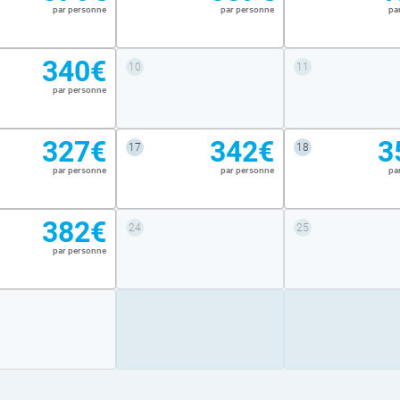
par personne
par personne
pa
340€
10
11
par personne
327€
342€
3
17
18
par personne
par personne
pa
382€
24
25
par personne