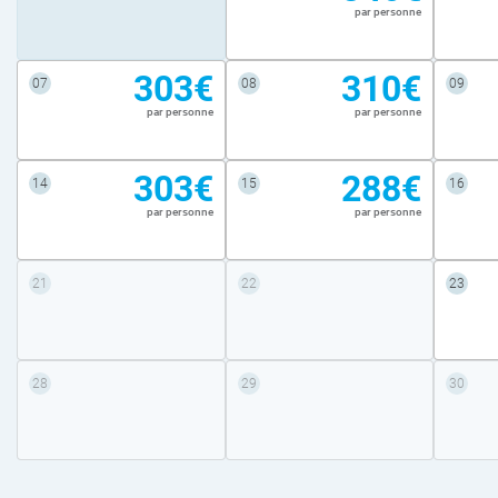
par personne
303€
310€
07
08
09
par personne
par personne
303€
288€
14
15
16
par personne
par personne
21
22
23
28
29
30