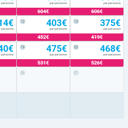
r personne
par personne
par personne
604€
606€
14€
403€
375€
12
13
r personne
par personne
par personne
452€
419€
40€
475€
468€
19
20
r personne
par personne
par personne
531€
526€
26
27