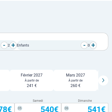
-
+
-
+
2
Enfants
0
Février 2027
Mars 2027
À partir de
À partir de
241 €
260 €
Samedi
Dimanche
78€
540€
541€
05
06