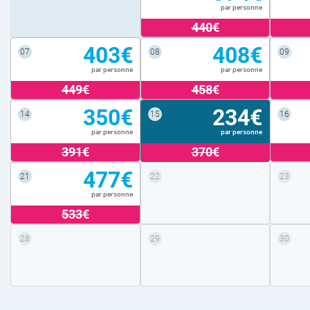
par personne
440€
403€
408€
07
08
09
par personne
par personne
449€
458€
350€
234€
14
15
16
par personne
par personne
391€
370€
477€
21
22
23
par personne
533€
28
29
30