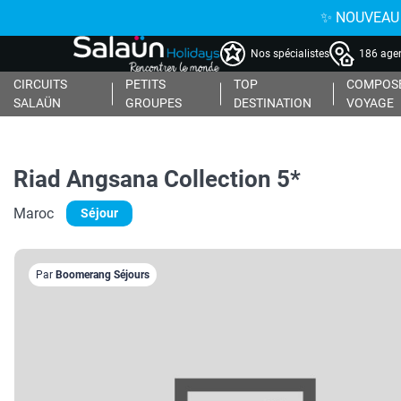
✨ NOUVEAU : 
Nos spécialistes
186 agen
CIRCUITS
PETITS
TOP
COMPOSE
SALAÜN
GROUPES
DESTINATION
VOYAGE
Riad Angsana Collection 5*
Maroc
Séjour
Par
Boomerang Séjours