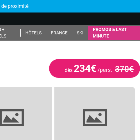
 de proximité
 +
PROMOS & LAST
HÔTELS
FRANCE
SKI
ELS
MINUTE
234€
370€
/pers.
dès