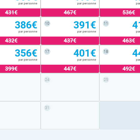
par personne
par personne
pa
431€
467€
536€
386€
391€
4
10
11
par personne
par personne
pa
432€
437€
463€
356€
401€
4
17
18
par personne
par personne
pa
399€
447€
492€
24
25
31