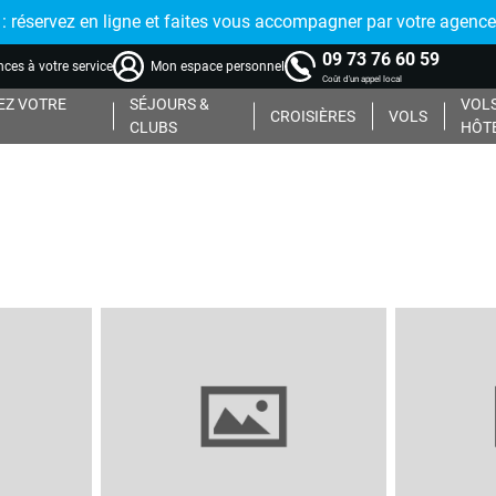
réservez en ligne et faites vous accompagner par votre agence
09 73 76 60 59
ces à votre service
Mon espace personnel
Coût d'un appel local
Z VOTRE
SÉJOURS &
VOLS
CROISIÈRES
VOLS
CLUBS
HÔT