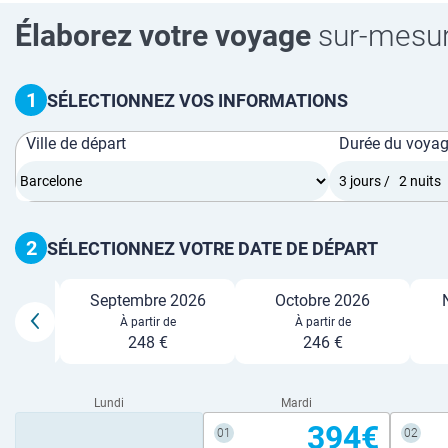
Élaborez votre voyage
sur-mesu
1
SÉLECTIONNEZ VOS INFORMATIONS
Ville de départ
Durée du voya
2
SÉLECTIONNEZ VOTRE DATE DE DÉPART
26
Septembre 2026
Octobre 2026
e
À partir de
À partir de
248 €
246 €
Lundi
Mardi
394€
01
02