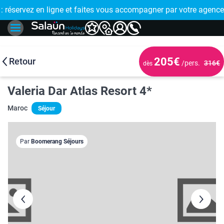
E !
réservez en ligne et faites vous accompagner par votre agence
🤩 PAIEMENT
205€
Retour
/pers.
316€
dès
Valeria Dar Atlas Resort 4*
Maroc
Séjour
Par
Boomerang Séjours