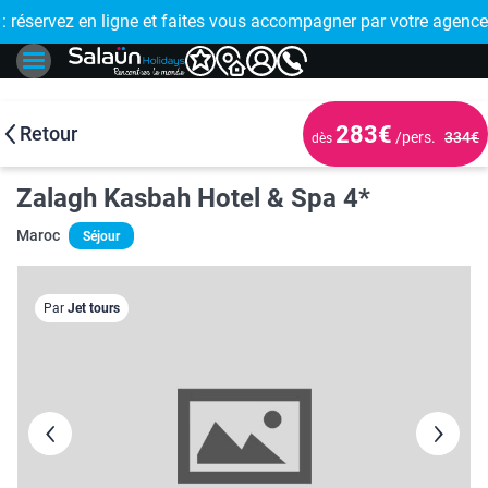
E !
réservez en ligne et faites vous accompagner par votre agence
🤩 PAIEMENT
283€
Retour
/pers.
334€
dès
Zalagh Kasbah Hotel & Spa 4*
Maroc
Séjour
Par
Jet tours