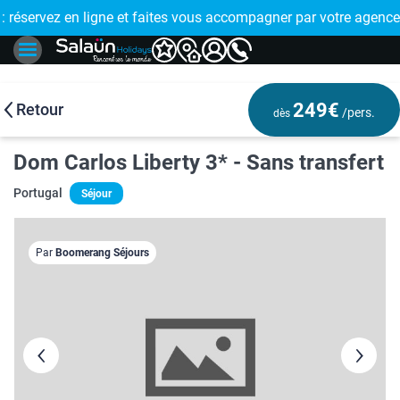
E !
réservez en ligne et faites vous accompagner par votre agence
🤩 PAIEMENT
249€
Retour
/pers.
dès
Dom Carlos Liberty 3* - Sans transfert
Portugal
Séjour
Par
Boomerang Séjours