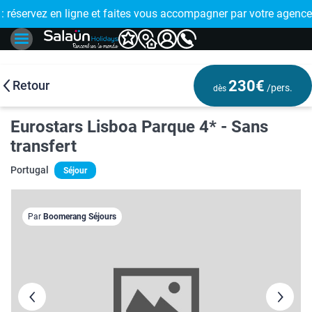
E !
réservez en ligne et faites vous accompagner par votre agence
🤩 PAIEMENT
230€
Retour
/pers.
dès
Eurostars Lisboa Parque 4* - Sans
transfert
Portugal
Séjour
Par
Boomerang Séjours