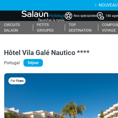
✨ NOUVEAU : 
Nos spécialistes
186 agen
CIRCUITS
PETITS
TOP
COMPOSE
SALAÜN
GROUPES
DESTINATION
VOYAGE
Hôtel Vila Galé Nautico ****
Portugal
Séjour
Par
Fram