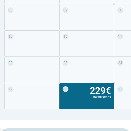
08
09
10
15
16
17
22
23
24
229€
29
30
31
par personne