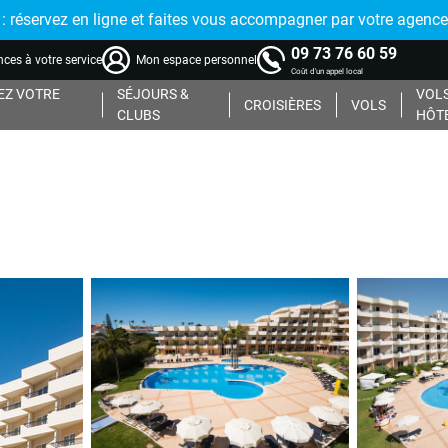
réservez en ligne et faites vous accompagner par votre agence
09 73 76 60 59
ces à votre service
Mon espace personnel
Coût d'un appel local
Z VOTRE
SÉJOURS &
VOLS
CROISIÈRES
VOLS
CLUBS
HÔT