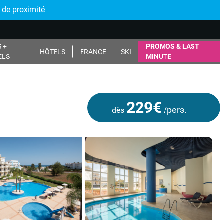
 de proximité
 +
PROMOS & LAST
HÔTELS
FRANCE
SKI
ELS
MINUTE
229€
/pers.
dès