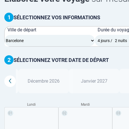
1
SÉLECTIONNEZ VOS INFORMATIONS
Ville de départ
Durée du voya
2
SÉLECTIONNEZ VOTRE DATE DE DÉPART
2026
Décembre 2026
Janvier 2027
Lundi
Mardi
01
02
03