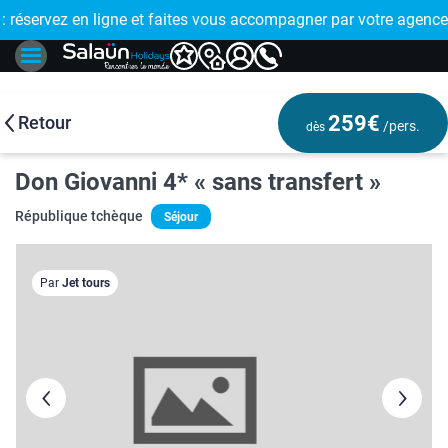
E !
réservez en ligne et faites vous accompagner par votre agence
🤩 PAIEMENT
259€
Retour
/pers.
dès
Don Giovanni 4* « sans transfert »
République tchèque
Séjour
Par
Jet tours