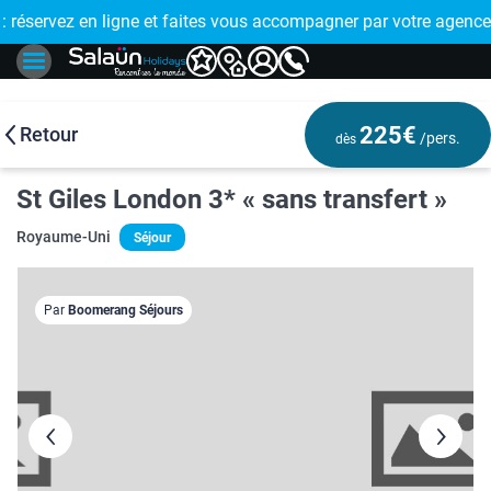
E !
réservez en ligne et faites vous accompagner par votre agence
🤩 PAIEMENT
225€
Retour
/pers.
dès
St Giles London 3* « sans transfert »
Royaume-Uni
Séjour
Par
Boomerang Séjours