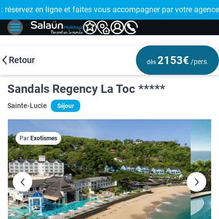
E !
réservez en ligne et faites vous accompagner par votre agence
🤩 PAIEMENT
2153€
Retour
/pers.
dès
Sandals Regency La Toc *****
Sainte-Lucie
Séjour
Par
Exotismes