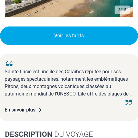
3
/
15
Voir les tarifs
Sainte-Lucie est une île des Caraïbes réputée pour ses
paysages spectaculaires, notamment les emblématiques
Pitons, deux montagnes volcaniques classées au
patrimoine mondial de l'UNESCO. L'île offre des plages de
sable fin, des eaux turquoise, et une riche culture créole.
C'est une destination prisée pour la plongée sous-marine,
En savoir plus
les randonnées et ...
DESCRIPTION
DU VOYAGE