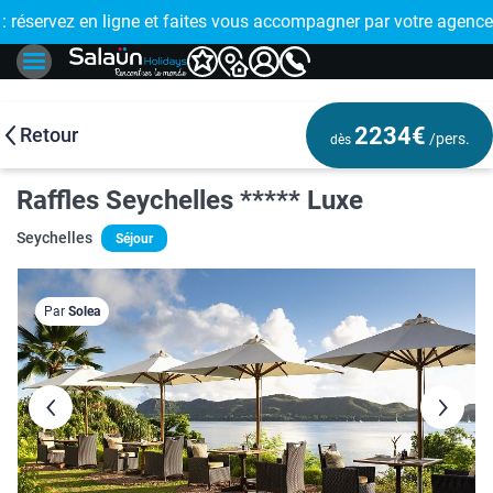
E !
réservez en ligne et faites vous accompagner par votre agence
🤩 PAIEMENT
2234€
Retour
/pers.
dès
Raffles Seychelles ***** Luxe
Seychelles
Séjour
Par
Solea