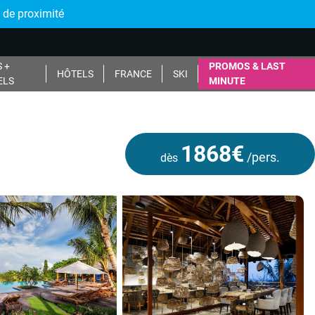
 de proximité
 +
PROMOS & LAST
HÔTELS
FRANCE
SKI
ELS
MINUTE
1868€
/pers.
dès