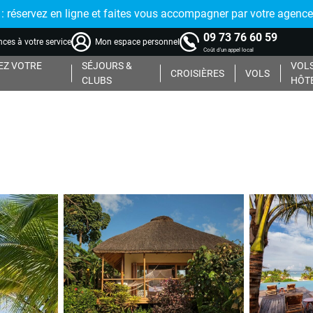
réservez en ligne et faites vous accompagner par votre agence
09 73 76 60 59
ces à votre service
Mon espace personnel
Coût d'un appel local
Z VOTRE
SÉJOURS &
VOLS
CROISIÈRES
VOLS
CLUBS
HÔT