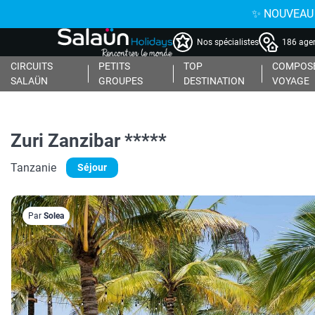
✨ NOUVEAU : 
Nos spécialistes
186 agen
CIRCUITS
PETITS
TOP
COMPOSE
SALAÜN
GROUPES
DESTINATION
VOYAGE
Zuri Zanzibar *****
Tanzanie
Séjour
Par
Solea