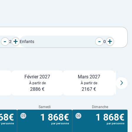
-
+
-
+
2
Enfants
0
Février 2027
Mars 2027
À partir de
À partir de
2886 €
2167 €
Samedi
Dimanche
68€
1 868€
1 868€
05
06
r personne
par personne
par personne