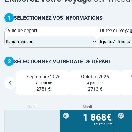
1
SÉLECTIONNEZ VOS INFORMATIONS
Ville de départ
Durée du voya
2
SÉLECTIONNEZ VOTRE DATE DE DÉPART
26
Septembre 2026
Octobre 2026
e
À partir de
À partir de
2751 €
2713 €
Lundi
Mardi
1 868€
01
02
par personne