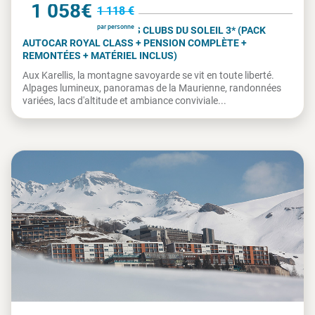
1 058€
1 118 €
par personne
LES KARELLIS - VILLAGES CLUBS DU SOLEIL 3* (PACK
AUTOCAR ROYAL CLASS + PENSION COMPLÈTE +
REMONTÉES + MATÉRIEL INCLUS)
Aux Karellis, la montagne savoyarde se vit en toute liberté.
Alpages lumineux, panoramas de la Maurienne, randonnées
variées, lacs d'altitude et ambiance conviviale...