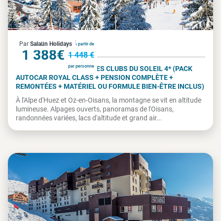
France
Par
Salaün Holidays
À partir de
1 388€
1 448 €
par personne
ALPE D'HUEZ OZ - VILLAGES CLUBS DU SOLEIL 4* (PACK
AUTOCAR ROYAL CLASS + PENSION COMPLÈTE +
REMONTÉES + MATÉRIEL OU FORMULE BIEN-ÊTRE INCLUS)
À l'Alpe d'Huez et Oz-en-Oisans, la montagne se vit en altitude
lumineuse. Alpages ouverts, panoramas de l'Oisans,
randonnées variées, lacs d'altitude et grand air...