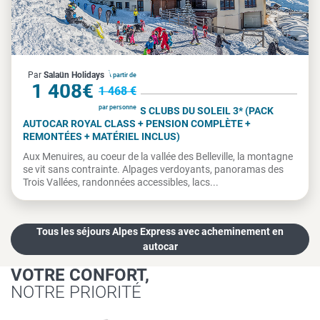
France
Par
Salaün Holidays
À partir de
1 408€
1 468 €
par personne
LES MÉNUIRES - VILLAGES CLUBS DU SOLEIL 3* (PACK
AUTOCAR ROYAL CLASS + PENSION COMPLÈTE +
REMONTÉES + MATÉRIEL INCLUS)
Aux Menuires, au coeur de la vallée des Belleville, la montagne
se vit sans contrainte. Alpages verdoyants, panoramas des
Trois Vallées, randonnées accessibles, lacs...
Tous les séjours Alpes Express avec acheminement en
autocar
VOTRE CONFORT,
NOTRE PRIORITÉ