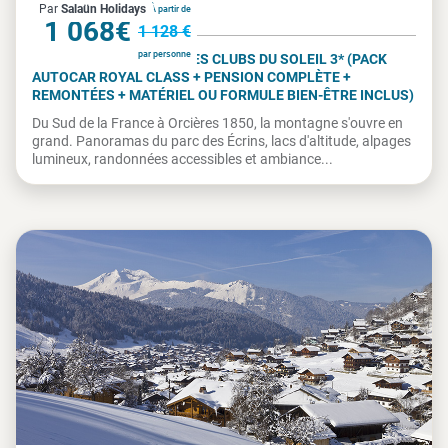
France
Par
Salaün Holidays
À partir de
1 068€
1 128 €
par personne
ORCIÈRES 1850 - VILLAGES CLUBS DU SOLEIL 3* (PACK
AUTOCAR ROYAL CLASS + PENSION COMPLÈTE +
REMONTÉES + MATÉRIEL OU FORMULE BIEN-ÊTRE INCLUS)
Du Sud de la France à Orcières 1850, la montagne s'ouvre en
grand. Panoramas du parc des Écrins, lacs d'altitude, alpages
lumineux, randonnées accessibles et ambiance...