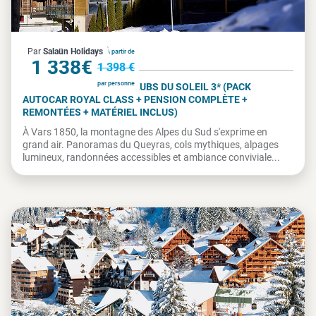
France
Par
Salaün Holidays
À partir de
1 338€
1 398 €
par personne
VARS 1850 - VILLAGES CLUBS DU SOLEIL 3* (PACK
AUTOCAR ROYAL CLASS + PENSION COMPLÈTE +
REMONTÉES + MATÉRIEL INCLUS)
À Vars 1850, la montagne des Alpes du Sud s'exprime en
grand air. Panoramas du Queyras, cols mythiques, alpages
lumineux, randonnées accessibles et ambiance conviviale...