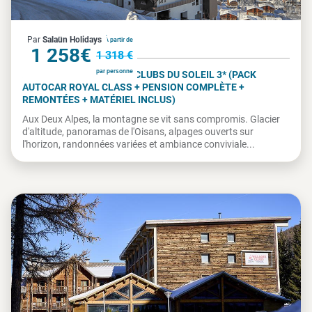
France
Par
Salaün Holidays
À partir de
1 258€
1 318 €
par personne
LES 2 ALPES - VILLAGES CLUBS DU SOLEIL 3* (PACK
AUTOCAR ROYAL CLASS + PENSION COMPLÈTE +
REMONTÉES + MATÉRIEL INCLUS)
Aux Deux Alpes, la montagne se vit sans compromis. Glacier
d'altitude, panoramas de l'Oisans, alpages ouverts sur
l'horizon, randonnées variées et ambiance conviviale...