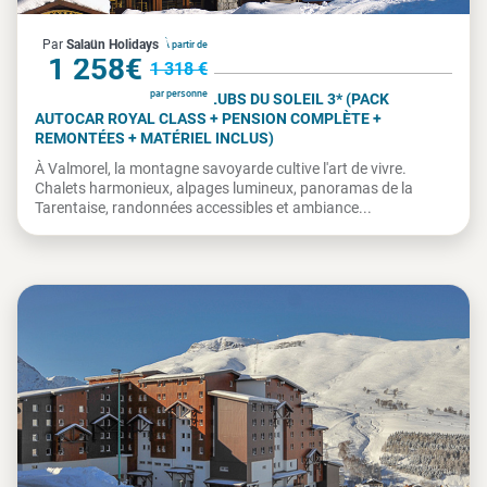
France
Par
Salaün Holidays
À partir de
1 258€
1 318 €
par personne
VALMOREL - VILLAGES CLUBS DU SOLEIL 3* (PACK
AUTOCAR ROYAL CLASS + PENSION COMPLÈTE +
REMONTÉES + MATÉRIEL INCLUS)
À Valmorel, la montagne savoyarde cultive l'art de vivre.
Chalets harmonieux, alpages lumineux, panoramas de la
Tarentaise, randonnées accessibles et ambiance...