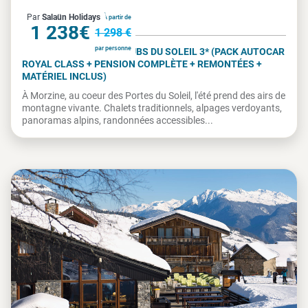
France
Par
Salaün Holidays
À partir de
1 238€
1 298 €
par personne
MORZINE - VILLAGES CLUBS DU SOLEIL 3* (PACK AUTOCAR
ROYAL CLASS + PENSION COMPLÈTE + REMONTÉES +
MATÉRIEL INCLUS)
À Morzine, au coeur des Portes du Soleil, l'été prend des airs de
montagne vivante. Chalets traditionnels, alpages verdoyants,
panoramas alpins, randonnées accessibles...