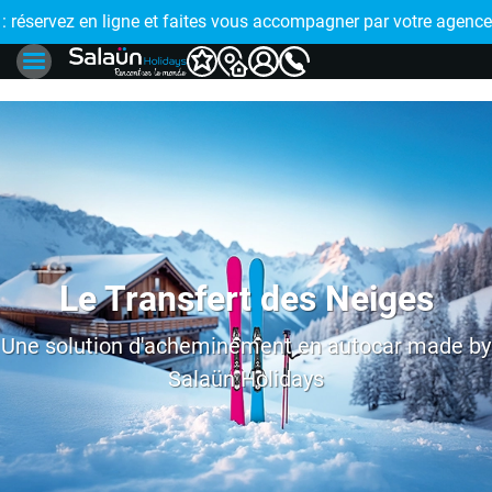
gner par votre agence de proximité
🤩 PAIEMENT EN PLUSIEURS FOIS : réglez votre voyag
Le Transfert des Neiges
Une solution d'acheminement en autocar made by
Salaün Holidays