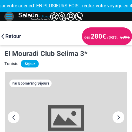
 de proximité
 EN PLUSIEURS FOIS : réglez votre voyage en 4x avec FLOA > 
280€
Retour
/pers.
309€
dès
El Mouradi Club Selima 3*
Tunisie
Séjour
Par
Boomerang Séjours