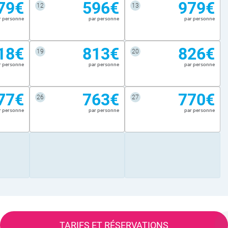
79€
596€
979€
12
13
r personne
par personne
par personne
18€
813€
826€
19
20
r personne
par personne
par personne
77€
763€
770€
26
27
r personne
par personne
par personne
TARIFS ET RÉSERVATIONS