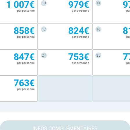
1 007€
979€
9
10
11
par personne
par personne
pa
858€
824€
8
17
18
par personne
par personne
pa
847€
753€
7
24
25
par personne
par personne
pa
763€
par personne
INFOS COMPLÉMENTAIRES