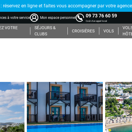
réservez en ligne et faites vous accompagner par votre agence
09 73 76 60 59
ces à votre service
Mon espace personnel
Coût d'un appel local
Z VOTRE
SÉJOURS &
VOLS
CROISIÈRES
VOLS
CLUBS
HÔT