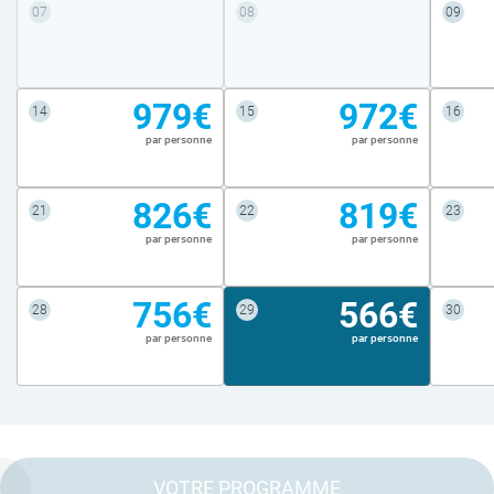
07
08
09
979€
972€
14
15
16
par personne
par personne
826€
819€
21
22
23
par personne
par personne
756€
566€
28
29
30
par personne
par personne
VOTRE PROGRAMME