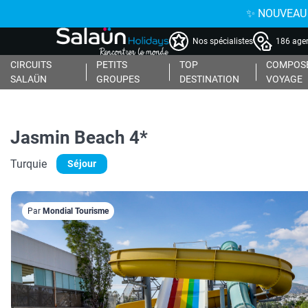
✨ NOUVEAU : 
Nos spécialistes
186 agen
CIRCUITS
PETITS
TOP
COMPOSE
SALAÜN
GROUPES
DESTINATION
VOYAGE
Jasmin Beach 4*
Turquie
Séjour
Par
Mondial Tourisme