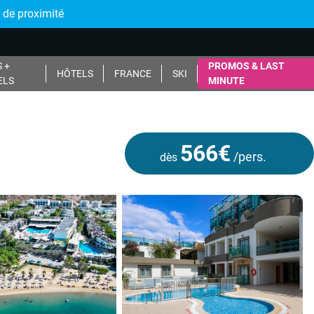
 de proximité
 +
PROMOS & LAST
HÔTELS
FRANCE
SKI
ELS
MINUTE
566€
/pers.
dès