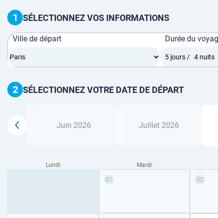
1
SÉLECTIONNEZ VOS INFORMATIONS
Ville de départ
Durée du voya
2
SÉLECTIONNEZ VOTRE DATE DE DÉPART
26
Juin 2026
Juillet 2026
Lundi
Mardi
01
02