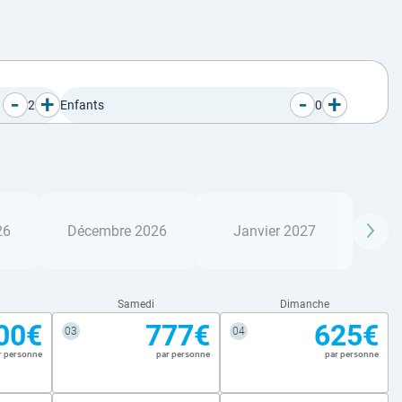
-
+
-
+
2
Enfants
0
26
Décembre 2026
Janvier 2027
Samedi
Dimanche
00€
777€
625€
03
04
r personne
par personne
par personne