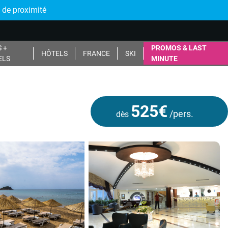
 de proximité
 +
PROMOS & LAST
HÔTELS
FRANCE
SKI
ELS
MINUTE
525€
/pers.
dès