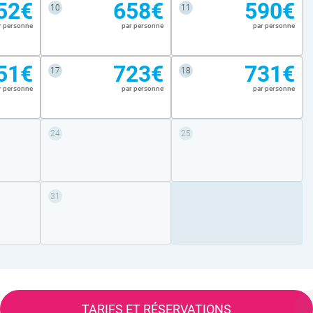
52€
658€
590€
10
11
r personne
par personne
par personne
51€
723€
731€
17
18
r personne
par personne
par personne
24
25
31
TARIFS ET RÉSERVATIONS