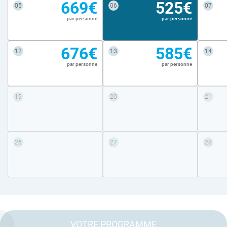
669€
525€
05
06
07
par personne
par personne
676€
585€
12
13
14
par personne
par personne
19
20
21
26
27
28
VOTRE PROGRAMME