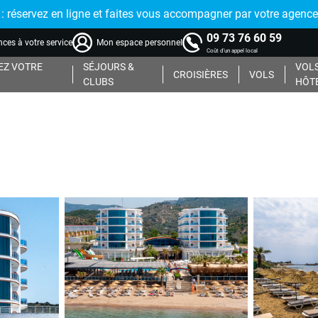
réservez en ligne et faites vous accompagner par votre agence
09 73 76 60 59
ces à votre service
Mon espace personnel
Coût d'un appel local
Z VOTRE
SÉJOURS &
VOLS
CROISIÈRES
VOLS
CLUBS
HÔT