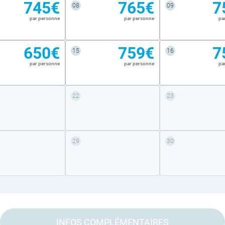
745€
765€
7
08
09
par personne
par personne
pa
650€
759€
7
15
16
par personne
par personne
pa
22
23
29
30
INFOS COMPLÉMENTAIRES