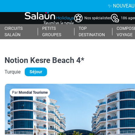
✨ NOUVEAU : 
Nos spécialistes
186 agen
CIRCUITS
PETITS
TOP
COMPOSE
SALAÜN
GROUPES
DESTINATION
VOYAGE
Notion Kesre Beach 4*
Turquie
Séjour
Par
Mondial Tourisme