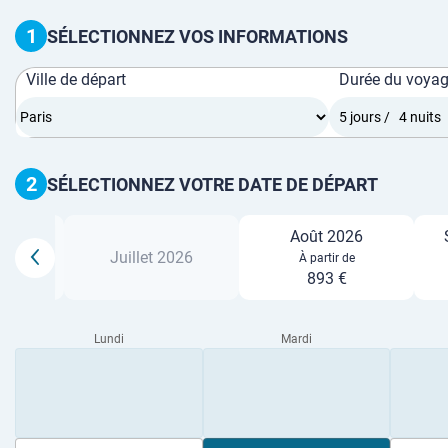
1
SÉLECTIONNEZ VOS INFORMATIONS
Ville de départ
Durée du voya
2
SÉLECTIONNEZ VOTRE DATE DE DÉPART
Août 2026
26
Juillet 2026
À partir de
893 €
Lundi
Mardi