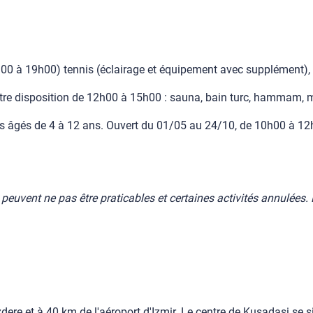
8h00 à 19h00) tennis (éclairage et équipement avec supplément), b
votre disposition de 12h00 à 15h00 : sauna, bain turc, hammam,
ts âgés de 4 à 12 ans. Ouvert du 01/05 au 24/10, de 10h00 à 1
euvent ne pas être praticables et certaines activités annulées. L
dere et à 40 km de l'aéroport d'Izmir. Le centre de Kusadasi se s