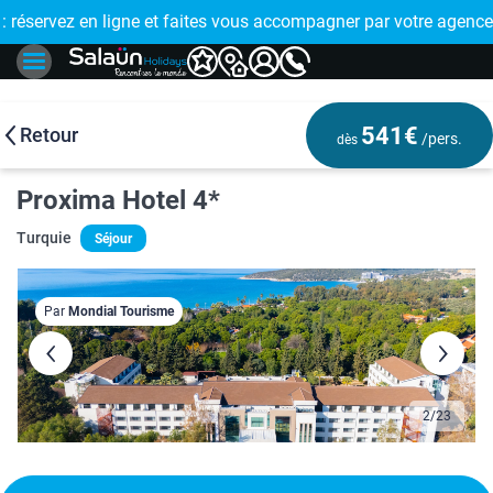
E !
réservez en ligne et faites vous accompagner par votre agence
🤩 PAIEMENT
541€
Retour
/pers.
dès
Proxima Hotel 4*
Turquie
Séjour
Par
Mondial Tourisme
3
/
23