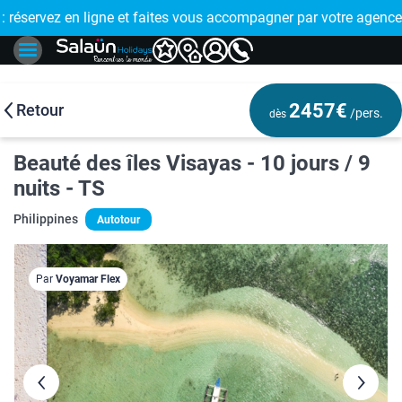
E !
réservez en ligne et faites vous accompagner par votre agence
🤩 PAIEMENT
2457€
Retour
/pers.
dès
Beauté des îles Visayas - 10 jours / 9
nuits - TS
Philippines
Autotour
Par
Voyamar Flex