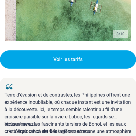
3
/
10
Voir les tarifs
Terre d'évasion et de contrastes, les Philippines offrent une
expérience inoubliable, où chaque instant est une invitation
à la découverte. Ici, le temps semble ralentir au fil d'une
croisière paisible sur la rivière Loboc, les regards se
croisent avec les fascinants tarsiers de Bohol, et les eaux
Vous aimerez :
cristallines dévoilent des lagons secrets.
L'exploration de 4 iles offrant chacune une atmosphère