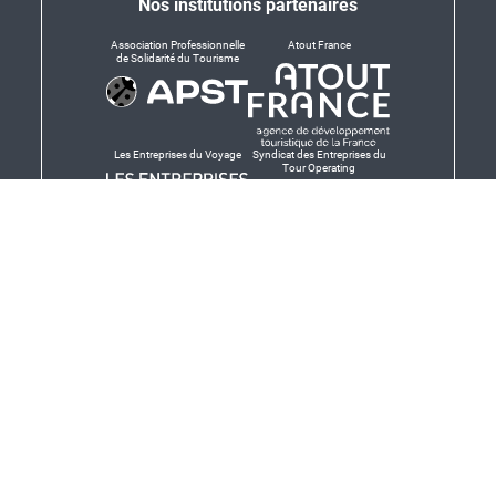
Nos institutions partenaires
Association Professionnelle
Atout France
de Solidarité du Tourisme
Les Entreprises du Voyage
Syndicat des Entreprises du
Tour Operating
Dirigeants responsables
Produit en Bretagne,
Finistère-Bretagne
promotion des produits
bretons et services bretons
© Salaün Holidays 2026 - Tous droits réservés