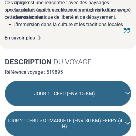
Ce voyage est une rencontre : avec des paysages
unique
spectaculaires, avec une culture vibrante, mais aussi avec
Le parfait équilibre entre excursion et visite libre au gré
cette sensation unique de liberté et de dépaysement.
de vos envies
L'immersion dans la culture et les traditions locales
Les sites spectaculaires tel que les Twin Lakes, les
En savoir plus
Chocolates Hills et les Cascades de Cambugahay
DESCRIPTION
DU VOYAGE
Référence voyage : 519895
JOUR 1 : CEBU (ENV. 15 KM)
JOUR 2 : CEBU > DUMAGUETE (ENV. 30 KM) FERRY (4
H)