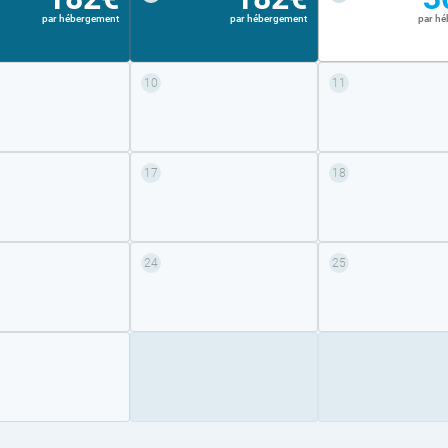
par hébergement
par hébergement
par h
10
11
17
18
24
25