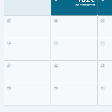
par hébergement
07
08
09
14
15
16
21
22
23
28
29
30