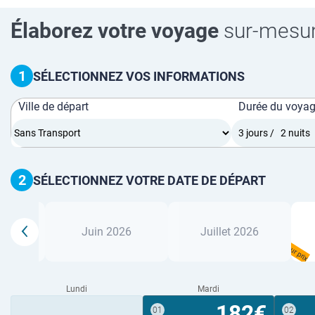
Élaborez votre voyage
sur-mesu
1
SÉLECTIONNEZ VOS INFORMATIONS
Ville de départ
Durée du voya
2
SÉLECTIONNEZ VOTRE DATE DE DÉPART
26
Juin 2026
Juillet 2026
Meilleur prix
Lundi
Mardi
182€
01
02