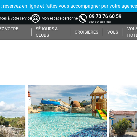
réservez en ligne et faites vous accompagner par votre agence
09 73 76 60 59
ces à votre service
Mon espace personnel
Coût d'un appel local
Z VOTRE
SÉJOURS &
VOLS
CROISIÈRES
VOLS
CLUBS
HÔT