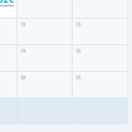
ébergement
12
13
19
20
26
27