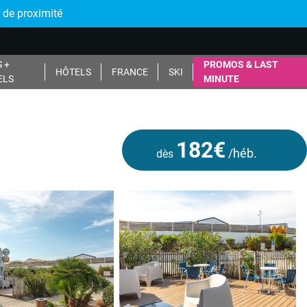
 de proximité
 +
PROMOS & LAST
HÔTELS
FRANCE
SKI
ELS
MINUTE
182€
/héb.
dès