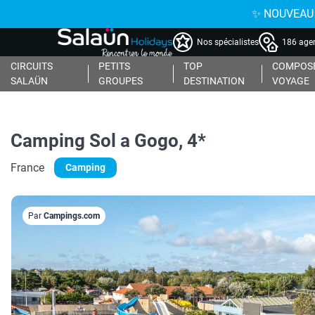
✨ NOUVEAU : 
Nos spécialistes
186 agen
CIRCUITS
PETITS
TOP
COMPOSE
SALAÜN
GROUPES
DESTINATION
VOYAGE
Camping Sol a Gogo, 4*
France
Camping
Par
Campings.com