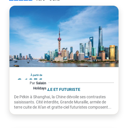
Chine
À partir de
3 195€
Par
Salaün
Holidays
par personne
LA CHINE IMPÉRIALE ET FUTURISTE
De Pékin à Shanghai, la Chine dévoile ses contrastes
saisissants. Cité interdite, Grande Muraille, armée de
terre cuite de Xi'an et gratte-ciel futuristes composent...