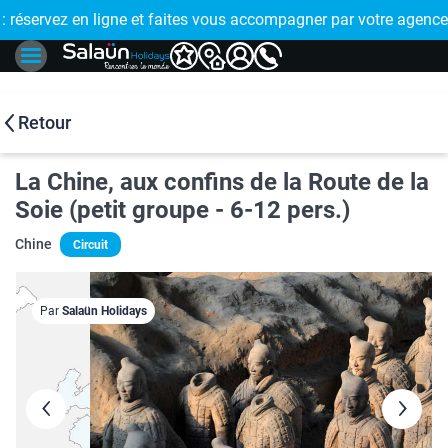
E !
réservez en ligne et faites vous accompagner par votre agence
🤩 PAIEMENT
Retour
La Chine, aux confins de la Route de la
Soie (petit groupe - 6-12 pers.)
Chine
Circuit
Par
Salaün Holidays