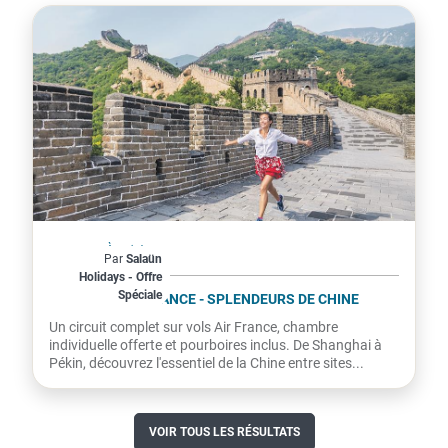
Chine
À partir de
Par
Salaün
2 059€
Holidays - Offre
Spéciale
par personne
SUR VOLS AIR FRANCE - SPLENDEURS DE CHINE
Un circuit complet sur vols Air France, chambre
individuelle offerte et pourboires inclus. De Shanghai à
Pékin, découvrez l'essentiel de la Chine entre sites...
VOIR TOUS LES RÉSULTATS