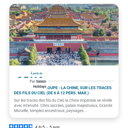
Chine
À partir de
2 746€
Par
Salaün
Holidays
par personne
CIRCUIT PETIT GROUPE - LA CHINE, SUR LES TRACES
DES FILS DU CIEL (DE 6 À 12 PERS. MAX.)
Sur les traces des fils du Ciel, la Chine impériale se révèle
avec intensité. Cités sacrées, palais majestueux, Grande
Muraille, temples ancestraux, paysages...
4.8
/
5
-
5
avis