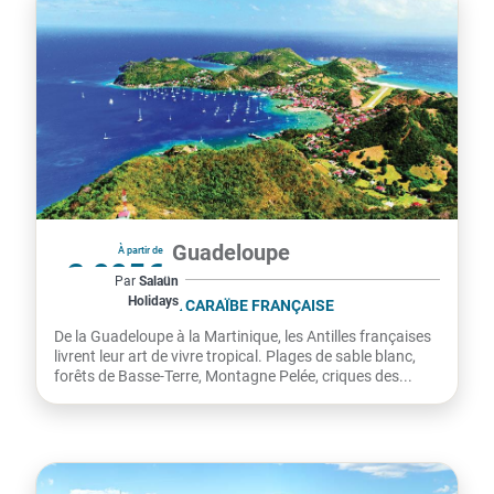
Martinique, Guadeloupe
À partir de
2 995€
Par
Salaün
Holidays
par personne
LES ANTILLES, LA CARAÏBE FRANÇAISE
De la Guadeloupe à la Martinique, les Antilles françaises
livrent leur art de vivre tropical. Plages de sable blanc,
forêts de Basse-Terre, Montagne Pelée, criques des...