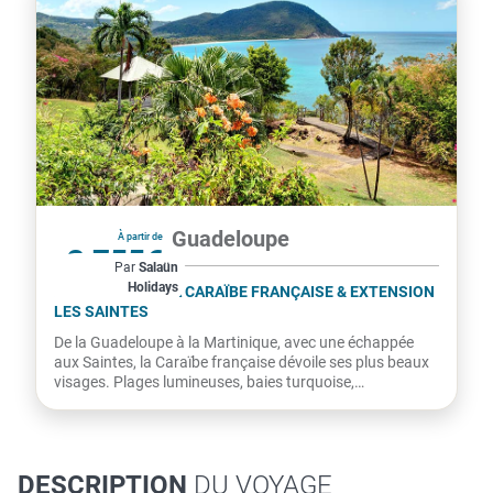
Martinique, Guadeloupe
À partir de
3 755€
Par
Salaün
Holidays
par personne
LES ANTILLES, LA CARAÏBE FRANÇAISE & EXTENSION
LES SAINTES
De la Guadeloupe à la Martinique, avec une échappée
aux Saintes, la Caraïbe française dévoile ses plus beaux
visages. Plages lumineuses, baies turquoise,
Montagne...
DESCRIPTION
DU VOYAGE