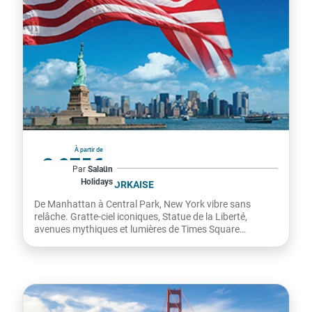
États-Unis
À partir de
2 975€
Par
Salaün
Holidays
par personne
ESCAPADE NEW YORKAISE
De Manhattan à Central Park, New York vibre sans
relâche. Grat­te-ciel iconiques, Statue de la Liberté,
avenues mythiques et lumières de Times Square
composent une...