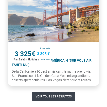
États-Unis
À partir de
3 325€
3 395 €
Par
Salaün Holidays
par personne
LA CALIFORNIE, L'OUEST AMÉRICAIN (SUR VOLS AIR
TAHITI NUI)
De la Californie à l'Ouest américain, le mythe prend vie.
San Francisco et le Golden Gate, Yosemite grandiose,
déserts spectaculaires, Las Vegas électrique et routes...
VOIR TOUS LES RÉSULTATS