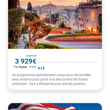
États-Unis
À partir de
3 929€
Par
Kuoni
par personne
L'OUEST EN FAMILLE
Un programme spécialement conçu pour les familles
avec enfants pour partir à la découverte de l'Ouest
américain. Tout a été pensé pour que les parents
s'amusent autant...