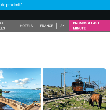
 de proximité
 +
PROMOS & LAST
HÔTELS
FRANCE
SKI
ELS
MINUTE