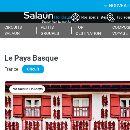
✨ NOUVEAU : 
Nos spécialistes
186 agen
CIRCUITS
PETITS
TOP
COMPOSE
SALAÜN
GROUPES
DESTINATION
VOYAGE
Le Pays Basque
France
Circuit
Par
Salaün Holidays