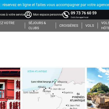
réservez en ligne et faites vous accompagner par votre agence
09 73 76 60 59
ces à votre service
Mon espace personnel
Coût d'un appel local
Z VOTRE
SÉJOURS &
VOLS
CROISIÈRES
VOLS
CLUBS
HÔT