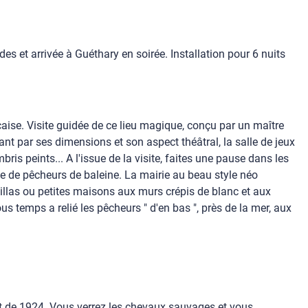
es et arrivée à Guéthary en soirée. Installation pour 6 nuits
çaise. Visite guidée de ce lieu magique, conçu par un maître
ant par ses dimensions et son aspect théâtral, la salle de jeux
is peints... A l'issue de la visite, faites une pause dans les
age de pêcheurs de baleine. La mairie au beau style néo
villas ou petites maisons aux murs crépis de blanc et aux
us temps a relié les pêcheurs " d'en bas ", près de la mer, aux
 de 1924. Vous verrez les chevaux sauvages et vous