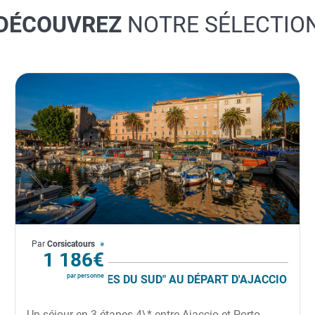
DÉCOUVREZ
NOTRE SÉLECTIO
France
Par
Corsicatours
À partir de
1 186€
par personne
CIRCUIT "PÉPITES DU SUD" AU DÉPART D'AJACCIO
Un séjour en 3 étapes 4\* entre Ajaccio et Porto-