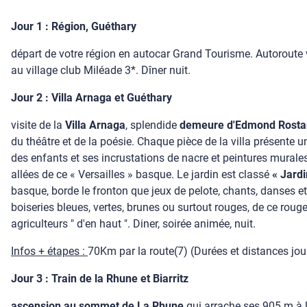
Jour 1 : Région, Guéthary
départ de votre région en autocar Grand Tourisme. Autoroute ve
au village club Miléade 3*. Dîner nuit.
Jour 2 : Villa Arnaga et Guéthary
visite de la
Villa Arnaga
, splendide
demeure d'Edmond Rost
du théâtre et de la poésie. Chaque pièce de la villa présente 
des enfants et ses incrustations de nacre et peintures murales,
allées de ce « Versailles » basque. Le jardin est classé
« Jard
basque, borde le fronton que jeux de pelote, chants, danses et
boiseries bleues, vertes, brunes ou surtout rouges, de ce rouge
agriculteurs " d'en haut ". Diner, soirée animée, nuit.
Infos + étapes :
70Km par la route(7) (Durées et distances journ
Jour 3 : Train de la Rhune et Biarritz
ascension au sommet de La Rhune
qui arrache ses 905 m à 