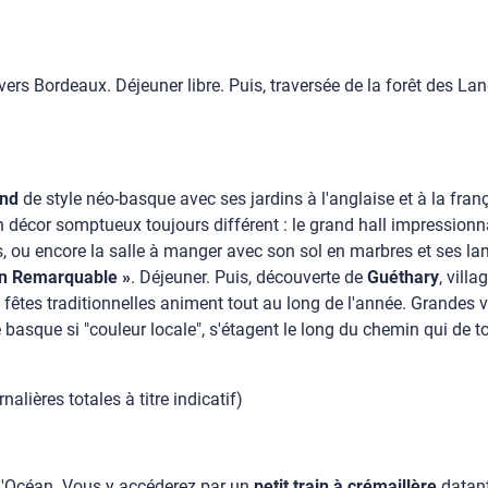
rs Bordeaux. Déjeuner libre. Puis, traversée de la forêt des Land
and
de style néo-basque avec ses jardins à l'anglaise et à la fran
un décor somptueux toujours différent : le grand hall impressionn
 ou encore la salle à manger avec son sol en marbres et ses lambr
in Remarquable »
. Déjeuner. Puis, découverte de
Guéthary
, vill
 fêtes traditionnelles animent tout au long de l'année. Grandes 
 basque si "couleur locale", s'étagent le long du chemin qui de to
alières totales à titre indicatif)
l'Océan. Vous y accéderez par un
petit train à crémaillère
datant