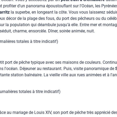
 profiter d'un panorama époustouflant sur l'Océan, les Pyrénées
arritz
la superbe, en longeant la côte. Vous vous laisserez séduir
eilleux décor de la plage des fous, du port des pêcheurs ou du célé
sur la population qui déambule jusqu'à elle. Entre mer et montagn
 séduit, charme, ensorcèle. Dîner, soirée animée, nuit.
alières totales à titre indicatif)
petit port de pêche typique avec ses maisons de couleurs. Contin
s l'océan. Déjeuner au restaurant. Puis, visite panoramique de
ante station balnéaire. La vieille ville aux rues animées et à l'a
nalières totales à titre indicatif)
âce au mariage de Louis XIV, son port de pêche très apprécié des