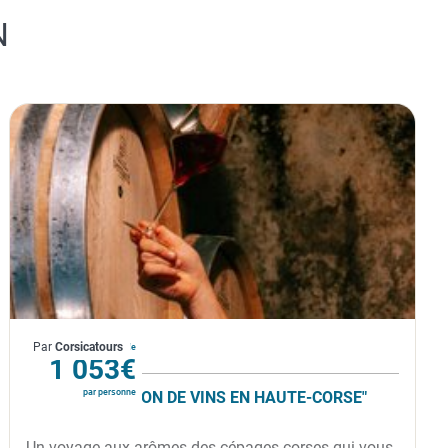
N
France
Par
Corsicatours
À partir de
1 053€
par personne
CIRCUIT "PASSION DE VINS EN HAUTE-CORSE"
Un voyage aux arômes des cépages corses qui vous