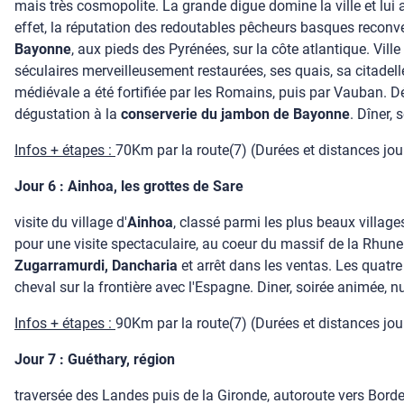
mais très cosmopolite. La grande digue domine la ville et lui
effet, la réputation des redoutables pêcheurs basques reconver
Bayonne
, aux pieds des Pyrénées, sur la côte atlantique. Vill
séculaires merveilleusement restaurées, ses quais, sa citadelle,
médiévale a été fortifiée par les Romains, puis par Vauban. D
dégustation à la
conserverie du jambon de Bayonne
. Dîner, 
Infos + étapes :
70Km par la route(7) (Durées et distances journ
Jour 6 : Ainhoa, les grottes de Sare
visite du village d'
Ainhoa
, classé parmi les plus beaux villag
pour une visite spectaculaire, au coeur du massif de la Rhune
Zugarramurdi, Dancharia
et arrêt dans les ventas. Les quatre
cheval sur la frontière avec l'Espagne. Diner, soirée animée, nu
Infos + étapes :
90Km par la route(7) (Durées et distances journ
Jour 7 : Guéthary, région
traversée des Landes puis de la Gironde, autoroute vers Bordea