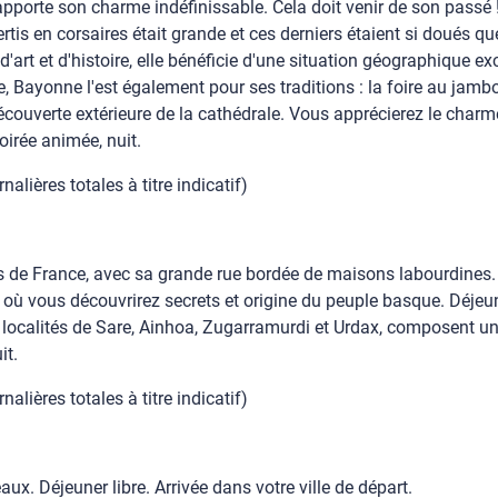
 apporte son charme indéfinissable. Cela doit venir de son passé 
tis en corsaires était grande et ces derniers étaient si doués qu
e d'art et d'histoire, elle bénéficie d'une situation géographique
 Bayonne l'est également pour ses traditions : la foire au jambon, 
écouverte extérieure de la cathédrale. Vous apprécierez le charm
soirée animée, nuit.
alières totales à titre indicatif)
es de France, avec sa grande rue bordée de maisons labourdines.
 où vous découvrirez secrets et origine du peuple basque. Déjeu
 localités de Sare, Ainhoa, Zugarramurdi et Urdax, composent un te
it.
alières totales à titre indicatif)
ux. Déjeuner libre. Arrivée dans votre ville de départ.