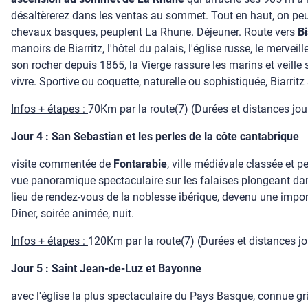
désaltèrerez dans les ventas au sommet. Tout en haut, on peut
chevaux basques, peuplent La Rhune. Déjeuner. Route vers
Bi
manoirs de Biarritz, l'hôtel du palais, l'église russe, le merv
son rocher depuis 1865, la Vierge rassure les marins et veille 
vivre. Sportive ou coquette, naturelle ou sophistiquée, Biarritz
Infos + étapes :
70Km par la route(7) (Durées et distances journ
Jour 4 : San Sebastian et les perles de la côte cantabrique
visite commentée de
Fontarabie
, ville médiévale classée et 
vue panoramique spectaculaire sur les falaises plongeant dan
lieu de rendez-vous de la noblesse ibérique, devenu une import
Dîner, soirée animée, nuit.
Infos + étapes :
120Km par la route(7) (Durées et distances jour
Jour 5 : Saint Jean-de-Luz et Bayonne
avec l'église la plus spectaculaire du Pays Basque, connue gr