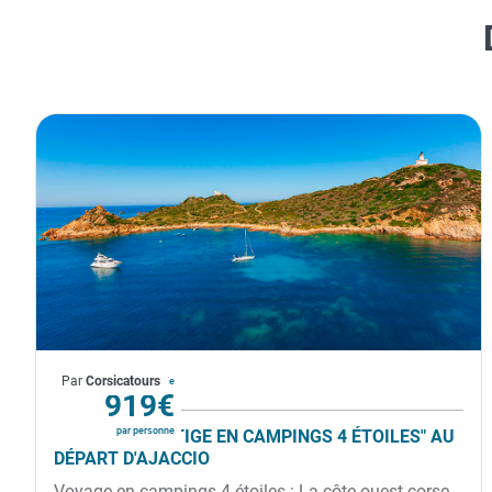
France
Par
Corsicatours
À partir de
919€
par personne
CIRCUIT "PRESTIGE EN CAMPINGS 4 ÉTOILES" AU
DÉPART D'AJACCIO
Voyage en campings 4 étoiles : La côte ouest corse,