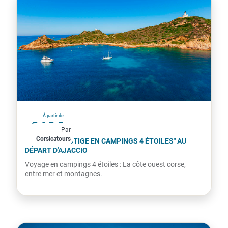
France
À partir de
919€
Par
Corsicatours
par personne
CIRCUIT "PRESTIGE EN CAMPINGS 4 ÉTOILES" AU
DÉPART D'AJACCIO
Voyage en campings 4 étoiles : La côte ouest corse,
entre mer et montagnes.