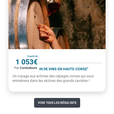
France
À partir de
1 053€
Par
Corsicatours
par personne
CIRCUIT "PASSION DE VINS EN HAUTE-CORSE"
Un voyage aux arômes des cépages corses qui vous
emmènera dans les alcôves des grands cavistes !
VOIR TOUS LES RÉSULTATS