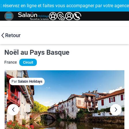
accompagner par votre agence de proximité
🤩 PAIEMENT EN PLUSIEURS FOIS : réglez votr
Retour
Noël au Pays Basque
France
Circuit
Par
Salaün Holidays