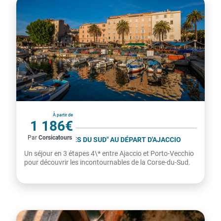
France
À partir de
1 186€
Par
Corsicatours
par personne
CIRCUIT "PÉPITES DU SUD" AU DÉPART D'AJACCIO
Un séjour en 3 étapes 4\* entre Ajaccio et Porto-Vecchio
pour découvrir les incontournables de la Corse-du-Sud.