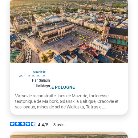
Pologne
À partir de
2 499€
Par
Salaün
Holidays
par personne
LE GRAND TOUR DE POLOGNE
Varsovie reconstruite, lacs de Mazurie, forteresse
teutonique de Malbork, Gdansk la Baltique, Cracovie et
ses joyaux, mines de sel de Wieliczka, Tatras et
Zakopane,...
4.4
/
5
-
8
avis