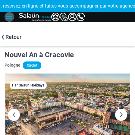
E !
réservez en ligne et faites vous accompagner par votre agence
🤩 PAIEMENT
Retour
Nouvel An à Cracovie
Pologne
Circuit
Par
Salaün Holidays