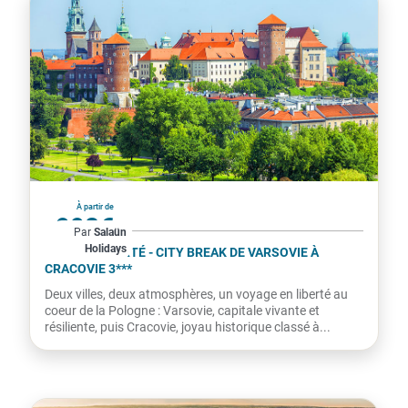
Pologne
À partir de
998€
Par
Salaün
Holidays
par personne
CIRCUIT LIBERTÉ - CITY BREAK DE VARSOVIE À
CRACOVIE 3***
Deux villes, deux atmosphères, un voyage en liberté au
coeur de la Pologne : Varsovie, capitale vivante et
résiliente, puis Cracovie, joyau historique classé à...