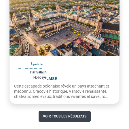
Pologne
À partir de
1 599€
Par
Salaün
Holidays
par personne
ESCAPADE POLONAISE
Cette escapade polonaise révèle un pays attachant et
méconnu. Cracovie historique, Varsovie renaissante,
châteaux médiévaux, traditions vivantes et saveurs
locales...
VOIR TOUS LES RÉSULTATS