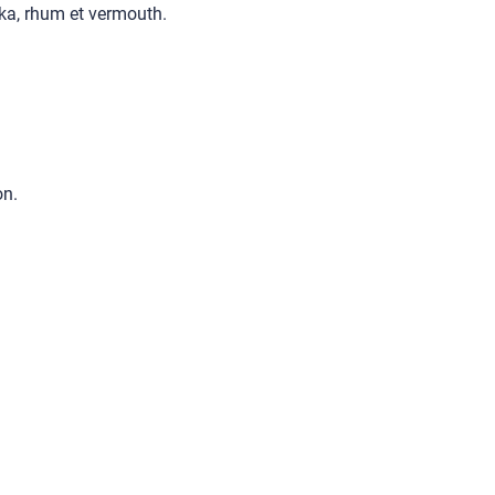
odka, rhum et vermouth.
on.