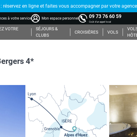
réservez en ligne et faites vous accompagner par votre agence
09 73 76 60 59
ces à votre service
Mon espace personnel
Coût d'un appel local
Z VOTRE
SÉJOURS &
VOLS
CROISIÈRES
VOLS
CLUBS
HÔT
Bergers 4*