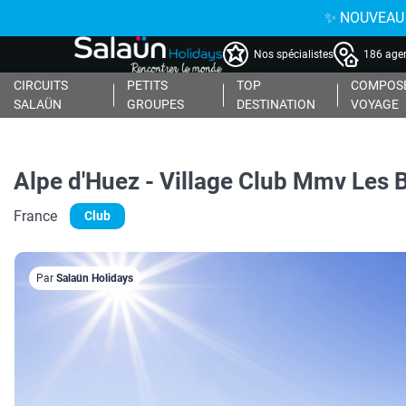
✨ NOUVEAU : 
Nos spécialistes
186 agen
CIRCUITS
PETITS
TOP
COMPOSE
SALAÜN
GROUPES
DESTINATION
VOYAGE
Alpe d'Huez - Village Club Mmv Les 
France
Club
Par
Salaün Holidays