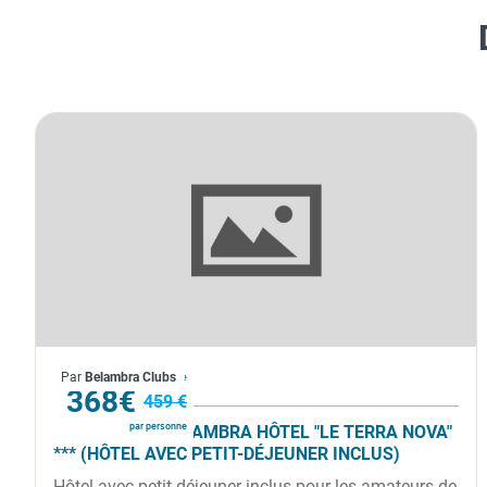
France
Par
Belambra Clubs
À partir de
368€
459 €
par personne
LA PLAGNE - BELAMBRA HÔTEL "LE TERRA NOVA"
*** (HÔTEL AVEC PETIT-DÉJEUNER INCLUS)
Hôtel avec petit-déjeuner inclus pour les amateurs de