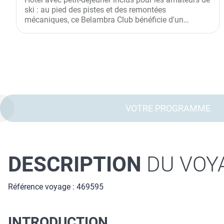
ski : au pied des pistes et des remontées
mécaniques, ce Belambra Club bénéficie d'un
emplacement privilégié et...
VOTRE PROGRAMME
DESCRIPTION
DU VOY
Référence voyage : 469595
INTRODUCTION