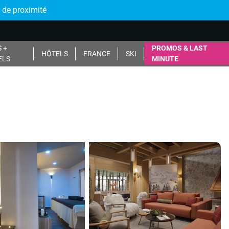
 de proximité
 +
PROMOS & LAST
HÔTELS
FRANCE
SKI
ELS
MINUTE