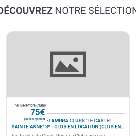
DÉCOUVREZ
NOTRE SÉLECTIO
France
Par
Belambra Clubs
À partir de
75€
par hébergement
TRÉGASTEL - BELAMBRA CLUBS "LE CASTEL
SAINTE ANNE" 3* - CLUB EN LOCATION (CLUB EN
LOCATION)
Sur la côte de Granit Rose, ce Club avec son