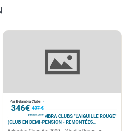
N
France
Par
Belambra Clubs
À partir de
346€
407 €
par personne
ARC 2000 - BELAMBRA CLUBS "L'AIGUILLE ROUGE"
(CLUB EN DEMI-PENSION - REMONTÉES
MÉCANIQUES INCLUSES)
Belambra Clubs Arc 2000 - L'Aiguille Rouge, un