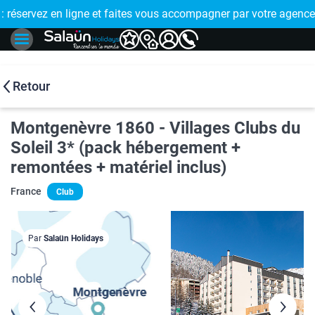
E !
réservez en ligne et faites vous accompagner par votre agence
🤩 PAIEMENT
Retour
Montgenèvre 1860 - Villages Clubs du
Soleil 3* (pack hébergement +
remontées + matériel inclus)
France
Club
Par
Salaün Holidays