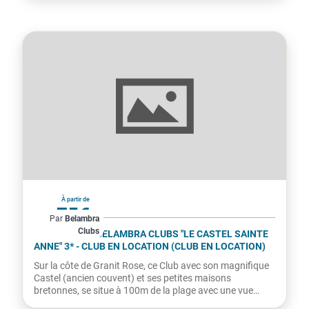
France
À partir de
75€
Par
Belambra
Clubs
par hébergement
TRÉGASTEL - BELAMBRA CLUBS "LE CASTEL SAINTE
ANNE" 3* - CLUB EN LOCATION (CLUB EN LOCATION)
Sur la côte de Granit Rose, ce Club avec son magnifique
Castel (ancien couvent) et ses petites maisons
bretonnes, se situe à 100m de la plage avec une vue
imprenable...