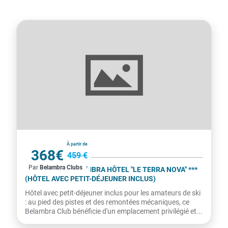
France
À partir de
368€
459 €
Par
Belambra Clubs
par personne
LA PLAGNE - BELAMBRA HÔTEL "LE TERRA NOVA" ***
(HÔTEL AVEC PETIT-DÉJEUNER INCLUS)
Hôtel avec petit-déjeuner inclus pour les amateurs de ski
: au pied des pistes et des remontées mécaniques, ce
Belambra Club bénéficie d'un emplacement privilégié et...