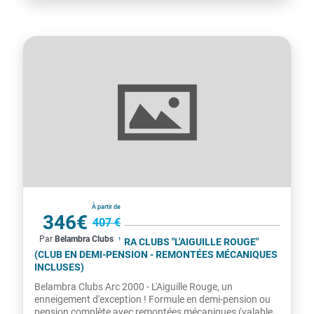
France
À partir de
346€
407 €
Par
Belambra Clubs
par personne
ARC 2000 - BELAMBRA CLUBS "L'AIGUILLE ROUGE"
(CLUB EN DEMI-PENSION - REMONTÉES MÉCANIQUES
INCLUSES)
Belambra Clubs Arc 2000 - L'Aiguille Rouge, un
enneigement d'exception ! Formule en demi-pension ou
pension complète avec remontées mécaniques (valables