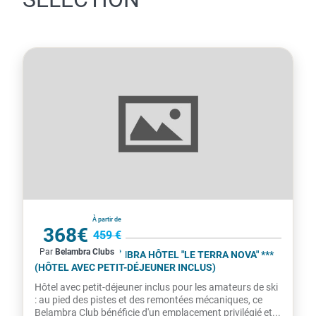
France
À partir de
368€
459 €
Par
Belambra Clubs
par personne
LA PLAGNE - BELAMBRA HÔTEL "LE TERRA NOVA" ***
(HÔTEL AVEC PETIT-DÉJEUNER INCLUS)
Hôtel avec petit-déjeuner inclus pour les amateurs de ski
: au pied des pistes et des remontées mécaniques, ce
Belambra Club bénéficie d'un emplacement privilégié et...