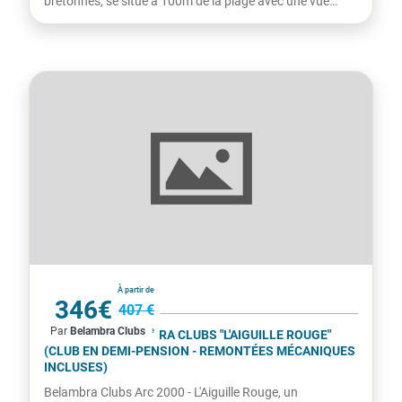
bretonnes, se situe à 100m de la plage avec une vue
imprenable...
France
À partir de
346€
407 €
Par
Belambra Clubs
par personne
ARC 2000 - BELAMBRA CLUBS "L'AIGUILLE ROUGE"
(CLUB EN DEMI-PENSION - REMONTÉES MÉCANIQUES
INCLUSES)
Belambra Clubs Arc 2000 - L'Aiguille Rouge, un