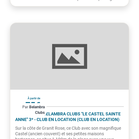
France
À partir de
75€
Par
Belambra
Clubs
par hébergement
TRÉGASTEL - BELAMBRA CLUBS "LE CASTEL SAINTE
ANNE" 3* - CLUB EN LOCATION (CLUB EN LOCATION)
Sur la côte de Granit Rose, ce Club avec son magnifique
Castel (ancien couvent) et ses petites maisons