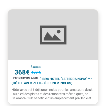
France
À partir de
368€
459 €
Par
Belambra Clubs
par personne
LA PLAGNE - BELAMBRA HÔTEL "LE TERRA NOVA" ***
(HÔTEL AVEC PETIT-DÉJEUNER INCLUS)
Hôtel avec petit-déjeuner inclus pour les amateurs de ski
: au pied des pistes et des remontées mécaniques, ce
Belambra Club bénéficie d'un emplacement privilégié et...