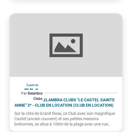
France
À partir de
75€
Par
Belambra
Clubs
par hébergement
TRÉGASTEL - BELAMBRA CLUBS "LE CASTEL SAINTE
ANNE" 3* - CLUB EN LOCATION (CLUB EN LOCATION)
Sur la côte de Granit Rose, ce Club avec son magnifique
Castel (ancien couvent) et ses petites maisons
bretonnes, se situe à 100m de la plage avec une vue
imprenable...