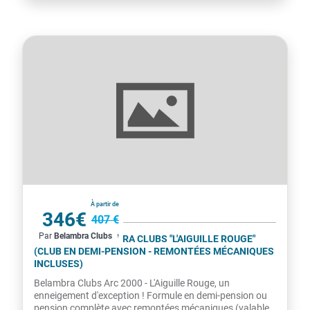
France
À partir de
346€
407 €
Par
Belambra Clubs
par personne
ARC 2000 - BELAMBRA CLUBS "L'AIGUILLE ROUGE"
(CLUB EN DEMI-PENSION - REMONTÉES MÉCANIQUES
INCLUSES)
Belambra Clubs Arc 2000 - L'Aiguille Rouge, un
enneigement d'exception ! Formule en demi-pension ou
pension complète avec remontées mécaniques (valables