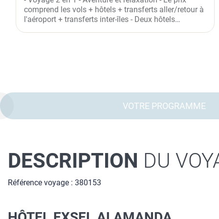
TAMARIN 14 NUITS ***
comprend les vols + hôtels + transferts aller/retour à
l'aéroport + transferts inter-îles - Deux hôtels
différents -...
VOTRE PROGRAMME
DESCRIPTION
DU VOY
Référence voyage : 380153
HÔTEL EXSEL ALAMANDA