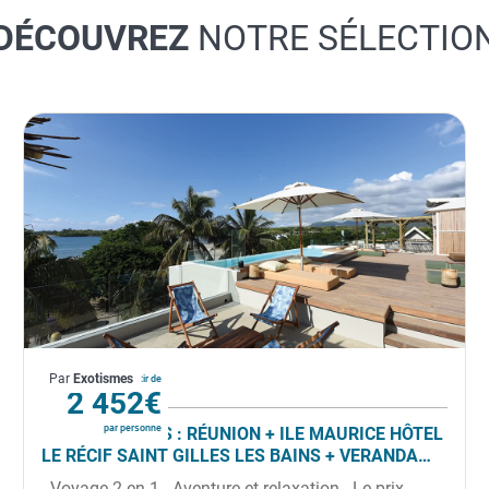
DÉCOUVREZ
NOTRE SÉLECTIO
La Réunion
Par
Exotismes
À partir de
2 452€
par personne
COMBINÉ 2 ILES : RÉUNION + ILE MAURICE HÔTEL
LE RÉCIF SAINT GILLES LES BAINS + VERANDA
TAMARIN 14 NUITS ***
- Voyage 2 en 1 - Aventure et relaxation - Le prix