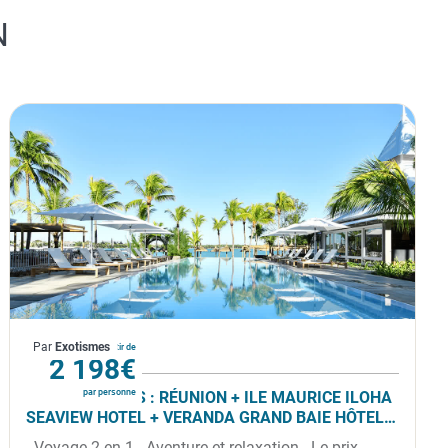
N
La Réunion
Par
Exotismes
À partir de
2 198€
par personne
COMBINÉ 2 ILES : RÉUNION + ILE MAURICE ILOHA
SEAVIEW HOTEL + VERANDA GRAND BAIE HÔTEL
& SPA 14 NUITS ***
- Voyage 2 en 1 - Aventure et relaxation - Le prix