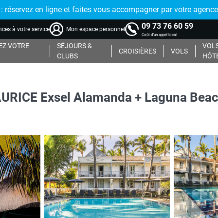
réservez en ligne et faites vous accompagner par votre agence
09 73 76 60 59
ces à votre service
Mon espace personnel
Coût d'un appel local
Z VOTRE
SÉJOURS &
VOLS
CROISIÈRES
VOLS
CLUBS
HÔT
URICE Exsel Alamanda + Laguna Beach