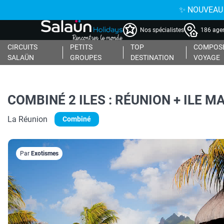
✨ NOUVEAU : 
Nos spécialistes
186 agen
CIRCUITS
PETITS
TOP
COMPOSE
SALAÜN
GROUPES
DESTINATION
VOYAGE
COMBINÉ 2 ILES : RÉUNION + ILE MA
La Réunion
Combiné
Par
Exotismes