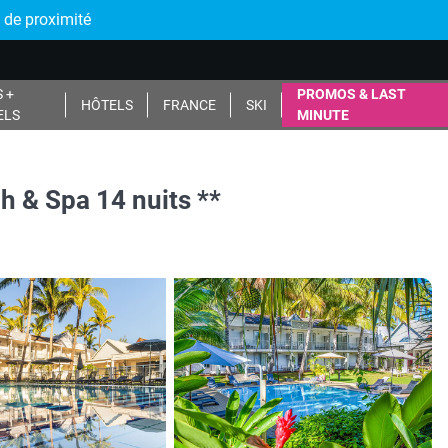
 de proximité
 +
PROMOS & LAST
HÔTELS
FRANCE
SKI
ELS
MINUTE
 & Spa 14 nuits **