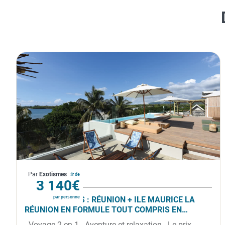
La Réunion
Par
Exotismes
À partir de
3 140€
par personne
COMBINÉ 2 ILES : RÉUNION + ILE MAURICE LA
RÉUNION EN FORMULE TOUT COMPRIS EN
LIBERTÉ - SÉJOUR À L'HÔTEL LE RÉCIF + VERANDA
- Voyage 2 en 1 - Aventure et relaxation - Le prix