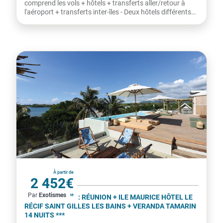
La Réunion
À partir de
3 140€
Par
Exotismes
par personne
COMBINÉ 2 ILES : RÉUNION + ILE MAURICE LA
RÉUNION EN FORMULE TOUT COMPRIS EN LIBERTÉ -
SÉJOUR À L'HÔTEL LE RÉCIF + VERANDA TAMARIN 14
NUITS ***
- Voyage 2 en 1 - Aventure et relaxation - Le prix
comprend les vols + hôtels + transferts aller/retour à
l'aéroport + transferts inter-îles - Deux hôtels différents
-...