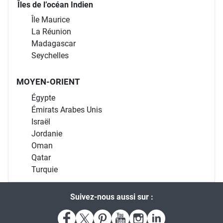
Lesotho
Namibie
Zimbabwe
Afrique de l'Est
Kenya
Ouganda
Tanzanie
Afrique de l'Ouest
Cap-Vert
Gambie
Sénégal
Îles de l’océan Indien
Île Maurice
La Réunion
Madagascar
Seychelles