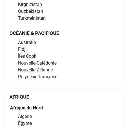
Népal
Sri Lanka
Asie de l’Est
Chine
Corée du Sud
Japon
Mongolie
Taïwan
Asie centrale
Arménie
Kazakhstan
Kirghizistan
Ouzbékistan
Turkménistan
OCÉANIE & PACIFIQUE
Australie