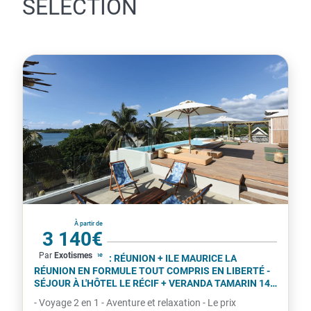
CE VOYAGE
N'A PLUS DE
DISPONIBILITÉS.
Nous vous invitons à modifier votre recherche, ou à
découvrir la sélection de voyages ci-dessous.
DÉCOUVREZ
NOTRE
SÉLECTION