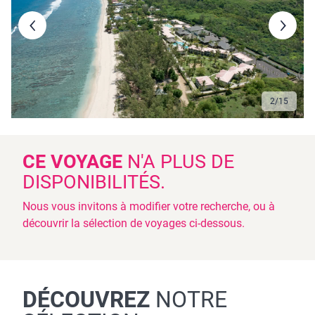
3
/
15