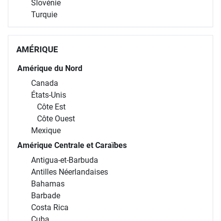
Estonie
Lettonie
Lituanie
Balkans
Albanie
Bosnie-Herzégovine
Bulgarie
Croatie
Monténégro
Roumanie
Serbie
Slovénie
Turquie
AMÉRIQUE
Amérique du Nord