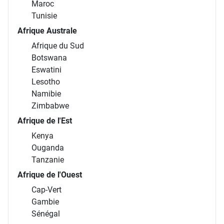
Fidji
Îles Cook
Nouvelle-Calédonie
Nouvelle-Zélande
Polynésie française
AFRIQUE
Afrique du Nord
Algérie
Égypte
Maroc
Tunisie
Afrique Australe
Afrique du Sud
Botswana
Eswatini