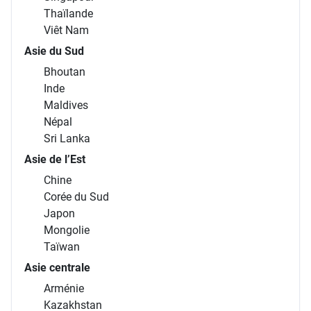
Uruguay
ASIE
Asie du Sud-Est
Brunei
Cambodge
Indonésie
Laos
Malaisie
Philippines
Singapour
Thaïlande
Viêt Nam
Asie du Sud
Bhoutan
Inde
Maldives