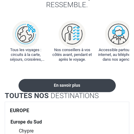
/ COMBINÉ 2 ILES : RÉUNION + ILE MAURICE La Réunion en
Formule Tout Compris en Liberté - Séjour à l'hôtel le Récif +
Radisson Blu Azuri Resort & Spa 12 nuits ***
LE VOYAGE FAVORISE LES BELLES
RENCONTRES.
LA PREMIÈRE, C'EST LA NÔTRE, CO-
CRÉEONS L'ÉVASION QUI VOUS
RESSEMBLE.