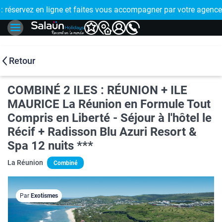
E !
réservez en ligne et faites vous accompagner par votre agence
🤩 PAIEMENT
Retour
COMBINÉ 2 ILES : RÉUNION + ILE
MAURICE La Réunion en Formule Tout
Compris en Liberté - Séjour à l'hôtel le
Récif + Radisson Blu Azuri Resort &
Spa 12 nuits ***
La Réunion
Combiné
Par
Exotismes