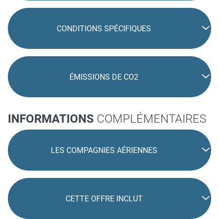
DESCRIPTION
DU VOYAGE
Référence voyage : 109460
LA RÉUNION EN FORMULE TOUT COMPRIS EN
LIBERTÉ - SÉJOUR À L'HÔTEL LE RÉCIF
RADISSON BLU AZURI RESORT & SPA
CONDITIONS SPÉCIFIQUES