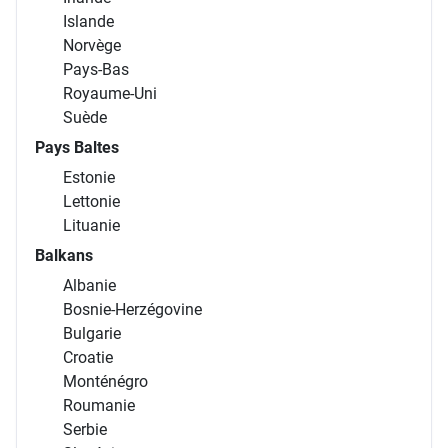
Europe centrale
Allemagne
Autriche
Hongrie
Pologne
République tchèque
Slovaquie
Europe du Nord
Belgique
Danemark
Finlande
Irlande
Islande
Norvège
Pays-Bas
Royaume-Uni
Suède
Pays Baltes