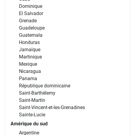
Canada
États-Unis
Côte Est
Côte Ouest
Mexique
Amérique Centrale et Caraïbes
Antigua-et-Barbuda
Antilles Néerlandaises
Bahamas
Barbade
Costa Rica
Cuba
Dominique
El Salvador
Grenade
Guadeloupe
Guatemala
Honduras