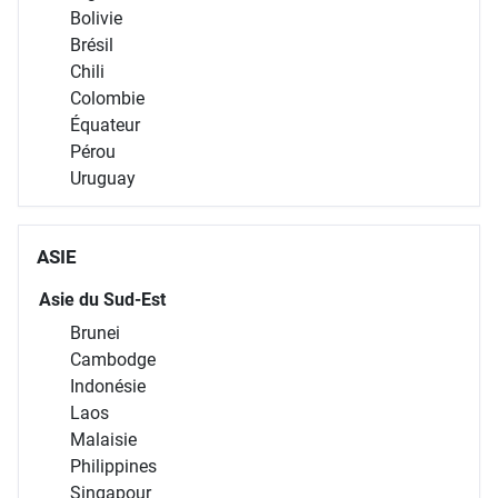
Jamaïque
Martinique
Mexique
Nicaragua
Panama
République dominicaine
Saint-Barthélemy
Saint-Martin
Saint-Vincent-et-les-Grenadines
Sainte-Lucie
Amérique du sud
Argentine
Bolivie
Brésil
Chili
Colombie
Équateur
Pérou