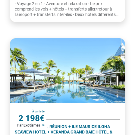
La Réunion
À partir de
2 452€
Par
Exotismes
par personne
COMBINÉ 2 ILES : RÉUNION + ILE MAURICE HÔTEL LE
RÉCIF SAINT GILLES LES BAINS + VERANDA TAMARIN
14 NUITS ***
- Voyage 2 en 1 - Aventure et relaxation - Le prix
comprend les vols + hôtels + transferts aller/retour à
l'aéroport + transferts inter-îles - Deux hôtels différents
-...