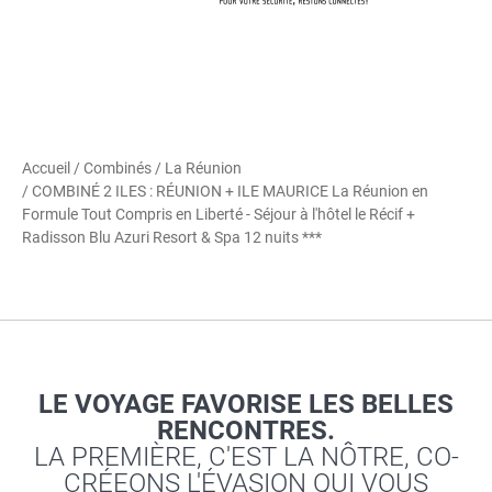
VOUS PARTEZ À L’ÉTRANGER ? AYEZ LE
RÉFLEXE ARIANE !
Signalez-vous gratuitement et facilement auprès du
ministère de l'Europe et des Affaires étrangères. Au
cours de votre voyage, et si la situation du pays le
justifie, vous recevrez par e-mail ou SMS des
informations et des consignes de sécurité.
Je m'inscris
sur Ariane
Accueil
/
Combinés
/
La Réunion