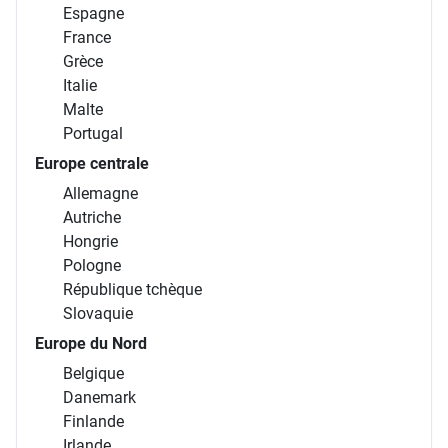
Tous les voyages :
Nos conseillers à vos
Accessible partout : 
circuits à la carte,
côtés avant, pendant et
internet, au téléphone
séjours, croisières,
après le voyage.
dans nos agences
locations...
En savoir plus
TOUTES NOS
DESTINATIONS
EUROPE
Europe du Sud
Chypre
Espagne
France
Grèce
Italie
Malte
Portugal