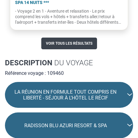
La Réunion
À partir de
2 198€
Par
Exotismes
par personne
COMBINÉ 2 ILES : RÉUNION + ILE MAURICE ILOHA
SEAVIEW HOTEL + VERANDA GRAND BAIE HÔTEL &
SPA 14 NUITS ***
- Voyage 2 en 1 - Aventure et relaxation - Le prix
comprend les vols + hôtels + transferts aller/retour à
l'aéroport + transferts inter-îles - Deux hôtels différents
-...
VOIR TOUS LES RÉSULTATS