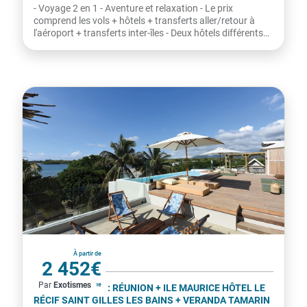
comprend les vols + hôtels + transferts aller/retour à
l'aéroport + transferts inter-îles - Deux hôtels différents
-...
La Réunion
À partir de
2 452€
Par
Exotismes
par personne
COMBINÉ 2 ILES : RÉUNION + ILE MAURICE HÔTEL LE
RÉCIF SAINT GILLES LES BAINS + VERANDA TAMARIN
14 NUITS ***