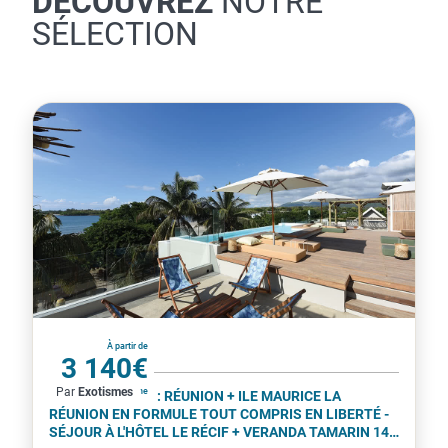
SÉLECTION
La Réunion
À partir de
3 140€
Par
Exotismes
par personne
COMBINÉ 2 ILES : RÉUNION + ILE MAURICE LA
RÉUNION EN FORMULE TOUT COMPRIS EN LIBERTÉ -
SÉJOUR À L'HÔTEL LE RÉCIF + VERANDA TAMARIN 14
NUITS ***
- Voyage 2 en 1 - Aventure et relaxation - Le prix