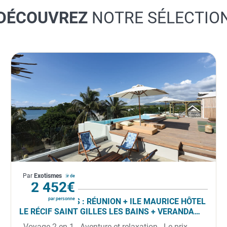
DÉCOUVREZ
NOTRE SÉLECTIO
La Réunion
Par
Exotismes
À partir de
2 452€
par personne
COMBINÉ 2 ILES : RÉUNION + ILE MAURICE HÔTEL
LE RÉCIF SAINT GILLES LES BAINS + VERANDA
TAMARIN 14 NUITS ***
- Voyage 2 en 1 - Aventure et relaxation - Le prix