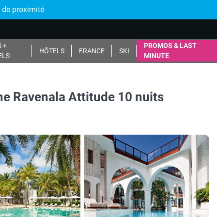
 de proximité
 +
PROMOS & LAST
HÔTELS
FRANCE
SKI
ELS
MINUTE
e Ravenala Attitude 10 nuits