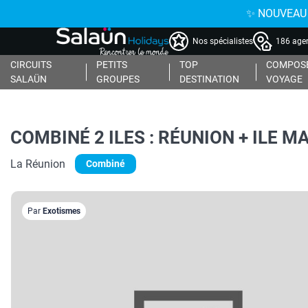
✨ NOUVEAU : 
Nos spécialistes
186 agen
CIRCUITS
PETITS
TOP
COMPOSE
SALAÜN
GROUPES
DESTINATION
VOYAGE
COMBINÉ 2 ILES : RÉUNION + ILE MAUR
La Réunion
Combiné
Par
Exotismes