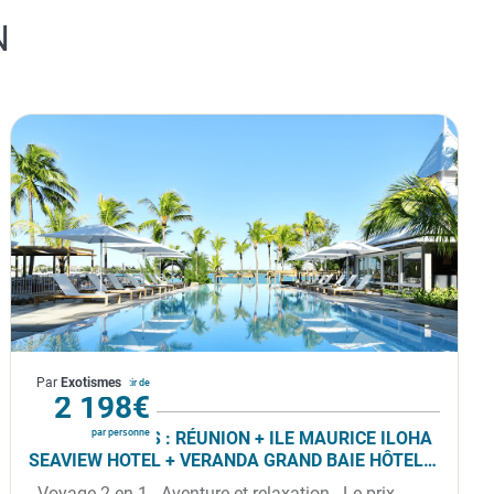
N
La Réunion
Par
Exotismes
À partir de
2 198€
par personne
COMBINÉ 2 ILES : RÉUNION + ILE MAURICE ILOHA
SEAVIEW HOTEL + VERANDA GRAND BAIE HÔTEL
& SPA 14 NUITS ***
- Voyage 2 en 1 - Aventure et relaxation - Le prix