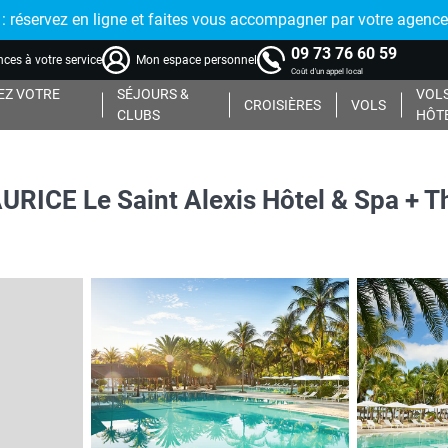
réservez en ligne et faites vous accompagner par votre agence
09 73 76 60 59
ces à votre service
Mon espace personnel
Coût d'un appel local
Z VOTRE
SÉJOURS &
VOLS
CROISIÈRES
VOLS
CLUBS
HÔT
ICE Le Saint Alexis Hôtel & Spa + Th