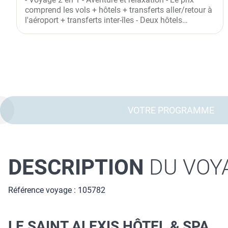
TAMARIN 14 NUITS ***
comprend les vols + hôtels + transferts aller/retour à
l'aéroport + transferts inter-îles - Deux hôtels
différents -...
VOTRE PROGRAMME
DESCRIPTION
DU VOY
Référence voyage : 105782
LE SAINT ALEXIS HÔTEL & SPA