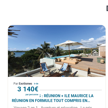
La Réunion
Par
Exotismes
À partir de
3 140€
par personne
COMBINÉ 2 ILES : RÉUNION + ILE MAURICE LA
RÉUNION EN FORMULE TOUT COMPRIS EN
LIBERTÉ - SÉJOUR À L'HÔTEL LE RÉCIF + VERANDA
- Voyage 2 en 1 - Aventure et relaxation - Le prix