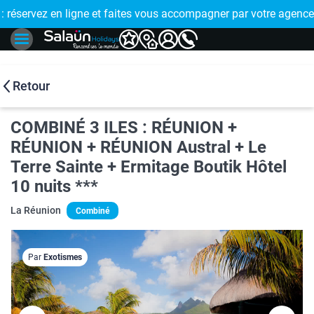
ous accompagner par votre agence de proximité
🤩 PAIEMENT EN PLUSIEURS FOIS : réglez 
Retour
COMBINÉ 3 ILES : RÉUNION +
RÉUNION + RÉUNION Austral + Le
Terre Sainte + Ermitage Boutik Hôtel
10 nuits ***
La Réunion
Combiné
Par
Exotismes