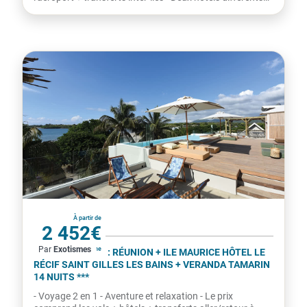
-...
La Réunion
À partir de
2 452€
Par
Exotismes
par personne
COMBINÉ 2 ILES : RÉUNION + ILE MAURICE HÔTEL LE
RÉCIF SAINT GILLES LES BAINS + VERANDA TAMARIN
14 NUITS ***
- Voyage 2 en 1 - Aventure et relaxation - Le prix