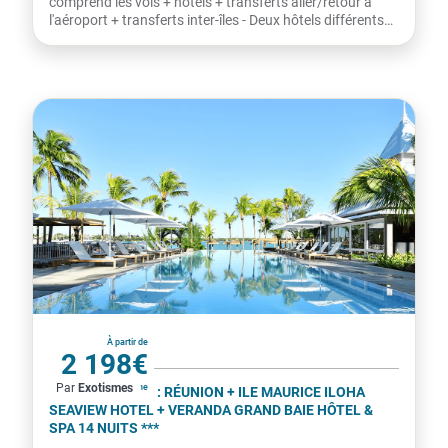
comprend les vols + hôtels + transferts aller/retour à
l'aéroport + transferts inter-îles - Deux hôtels différents
-...
La Réunion
À partir de
2 198€
Par
Exotismes
par personne
COMBINÉ 2 ILES : RÉUNION + ILE MAURICE ILOHA
SEAVIEW HOTEL + VERANDA GRAND BAIE HÔTEL &
SPA 14 NUITS ***