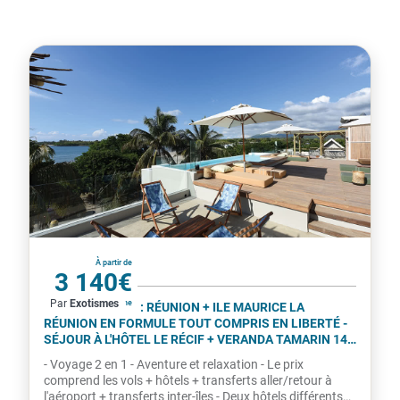
La Réunion
À partir de
3 140€
Par
Exotismes
par personne
COMBINÉ 2 ILES : RÉUNION + ILE MAURICE LA
RÉUNION EN FORMULE TOUT COMPRIS EN LIBERTÉ -
SÉJOUR À L'HÔTEL LE RÉCIF + VERANDA TAMARIN 14
NUITS ***
- Voyage 2 en 1 - Aventure et relaxation - Le prix
comprend les vols + hôtels + transferts aller/retour à
l'aéroport + transferts inter-îles - Deux hôtels différents