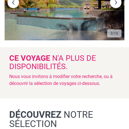
2
/
15
CE VOYAGE
N'A PLUS DE
DISPONIBILITÉS.
Nous vous invitons à modifier votre recherche, ou à
découvrir la sélection de voyages ci-dessous.
DÉCOUVREZ
NOTRE
SÉLECTION