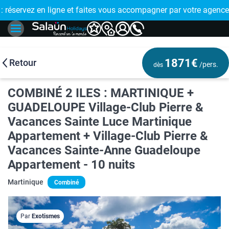
E !
réservez en ligne et faites vous accompagner par votre agence
🤩 PAIEMENT
1871€
Retour
/pers.
dès
COMBINÉ 2 ILES : MARTINIQUE +
GUADELOUPE Village-Club Pierre &
Vacances Sainte Luce Martinique
Appartement + Village-Club Pierre &
Vacances Sainte-Anne Guadeloupe
Appartement - 10 nuits
Martinique
Combiné
Par
Exotismes